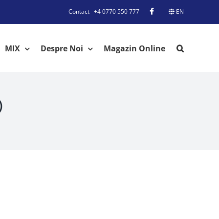
Contact
+4 0770 550 777
EN
MIX
Despre Noi
Magazin Online
®