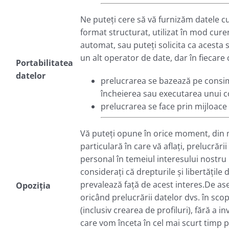
Ne puteți cere să vă furnizăm datele c
format structurat, utilizat în mod curent
automat, sau puteți solicita ca acesta s
un alt operator de date, dar în fiecare
Portabilitatea
datelor
prelucrarea se bazează pe consi
încheierea sau executarea unui c
prelucrarea se face prin mijloac
Vă puteți opune în orice moment, din m
particulară în care vă aflați, prelucrări
personal în temeiul interesului nostru l
considerați că drepturile și libertățil
prevalează față de acest interes.De a
Opoziția
oricând prelucrării datelor dvs. în sco
(inclusiv crearea de profiluri), fără a i
care vom înceta în cel mai scurt timp p