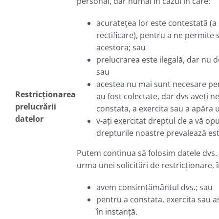
personal, dar numai în cazul în care:
acuratețea lor este contestată (a
rectificare), pentru a ne permite
acestora; sau
prelucrarea este ilegală, dar nu do
sau
acestea nu mai sunt necesare pe
Restricționarea
au fost colectate, dar dvs aveți n
prelucrării
constata, a exercita sau a apăra u
datelor
v-ați exercitat dreptul de a vă opu
drepturile noastre prevalează est
Putem continua să folosim datele dvs. 
urma unei solicitări de restricționare, î
avem consimțământul dvs.; sau
pentru a constata, exercita sau 
în instanță.