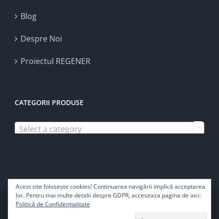
Blog
Despre Noi
Proiectul REGENER
CATEGORII PRODUSE
Select a category

Acest site foloseşte cookies! Continuarea navigării implică acceptarea
lor. Pentru mai multe detalii despre GDPR, acceseaza pagina de aici:
Copyright 2022 | Pure Life SRL - Toate drepturile rezervate
Politică de Confidențialitate