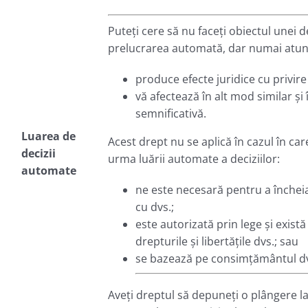
Puteți cere să nu faceți obiectul unei d
prelucrarea automată, dar numai atunc
produce efecte juridice cu privire 
vă afectează în alt mod similar și
semnificativă.
Luarea de
Acest drept nu se aplică în cazul în care
decizii
urma luării automate a deciziilor:
automate
ne este necesară pentru a închei
cu dvs.;
este autorizată prin lege și exist
drepturile și libertățile dvs.; sau
se bazează pe consimțământul dvs
Aveți dreptul să depuneți o plângere l