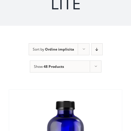
LITE
Sort by
Ordine implicita
Show
48 Products