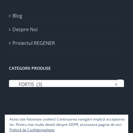
Blog
Despre Noi
Proiectul REGENER
CATEGORII PRODUSE
FORTIS (3)
×

Acest site foloseşte cookies! Continuarea navigării implică acceptarea
lor. Pentru mai multe detalii despre GDPR, acceseaza pagina de aici:
Copyright 2022 | Pure Life SRL - Toate drepturile rezervate
Politică de Confidențialitate