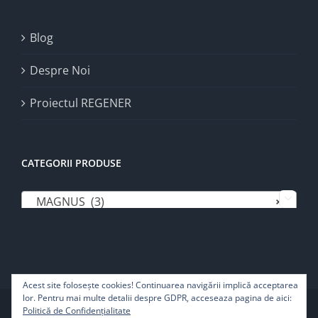
Blog
Despre Noi
Proiectul REGENER
CATEGORII PRODUSE
MAGNUS (3)
×

Acest site foloseşte cookies! Continuarea navigării implică acceptarea
lor. Pentru mai multe detalii despre GDPR, acceseaza pagina de aici:
Copyright 2022 | Pure Life SRL - Toate drepturile rezervate
Politică de Confidențialitate