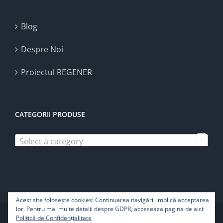
Blog
Despre Noi
Proiectul REGENER
CATEGORII PRODUSE
Select a category

Acest site foloseşte cookies! Continuarea navigării implică acceptarea
lor. Pentru mai multe detalii despre GDPR, acceseaza pagina de aici:
Copyright 2022 | Pure Life SRL - Toate drepturile rezervate
Politică de Confidențialitate