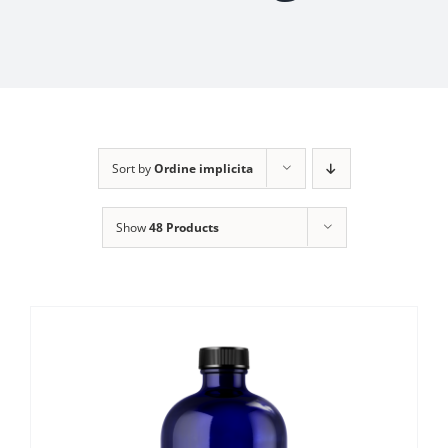
Sort by
Ordine implicita
Show
48 Products