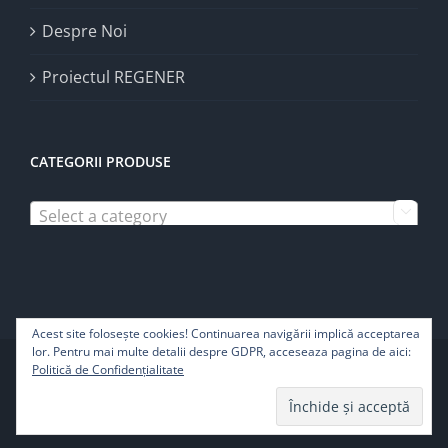
Despre Noi
Proiectul REGENER
CATEGORII PRODUSE
Select a category

Acest site foloseşte cookies! Continuarea navigării implică acceptarea
lor. Pentru mai multe detalii despre GDPR, acceseaza pagina de aici:
Copyright 2022 | Pure Life SRL - Toate drepturile rezervate
Politică de Confidențialitate
Facebook
Instagram