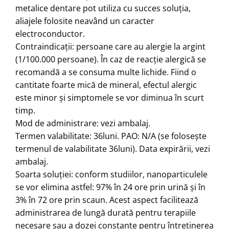
metalice dentare pot utiliza cu succes soluţia,
aliajele folosite neavând un caracter
electroconductor.
Contraindicaţii: persoane care au alergie la argint
(1/100.000 persoane). În caz de reacţie alergică se
recomandă a se consuma multe lichide. Fiind o
cantitate foarte mică de mineral, efectul alergic
este minor şi simptomele se vor diminua în scurt
timp.
Mod de administrare: vezi ambalaj.
Termen valabilitate: 36luni. PAO: N/A (se foloseşte
termenul de valabilitate 36luni). Data expirării, vezi
ambalaj.
Soarta soluţiei: conform studiilor, nanoparticulele
se vor elimina astfel: 97% în 24 ore prin urină şi în
3% în 72 ore prin scaun. Acest aspect facilitează
administrarea de lungă durată pentru terapiile
necesare sau a dozei constante pentru întreţinerea