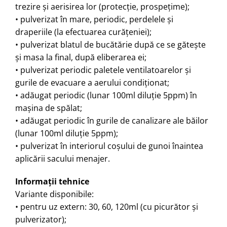
trezire şi aerisirea lor (protecţie, prospeţime);
• pulverizat în mare, periodic, perdelele şi
draperiile (la efectuarea curăţeniei);
• pulverizat blatul de bucătărie după ce se găteşte
şi masa la final, după eliberarea ei;
• pulverizat periodic paletele ventilatoarelor şi
gurile de evacuare a aerului condiţionat;
• adăugat periodic (lunar 100ml diluţie 5ppm) în
maşina de spălat;
• adăugat periodic în gurile de canalizare ale băilor
(lunar 100ml diluţie 5ppm);
• pulverizat în interiorul coşului de gunoi înaintea
aplicării sacului menajer.
Informaţii tehnice
Variante disponibile:
• pentru uz extern: 30, 60, 120ml (cu picurător şi
pulverizator);