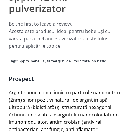
pulverizator
Be the first to leave a review.
Acesta este produsul ideal pentru bebeluşi cu
vârsta până în 4 ani. Pulverizatorul este folosit
pentru aplicările topice.
Tags:
5ppm
,
bebeluşi
,
femei gravide
,
imunitate
,
ph bazic
Prospect
Argint nanocoloidal-ionic cu particule nanometrice
(2nm) şi ioni pozitivi naturali de argint în apă
ultrapură (bidistilată) şi structurată hexagonal.
Acţiuni cunoscute ale argintului nanocoloidal ionic:
imunomodulator, antimicrobian (antiviraI,
antibacterian, antifungic) antiinflamator,