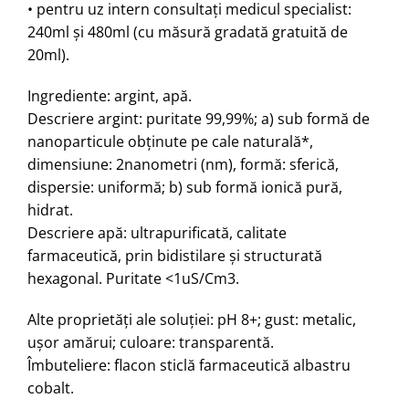
• pentru uz intern consultaţi medicul specialist:
240ml şi 480ml (cu măsură gradată gratuită de
20ml).
Ingrediente: argint, apă.
Descriere argint: puritate 99,99%; a) sub formă de
nanoparticule obţinute pe cale naturală*,
dimensiune: 2nanometri (nm), formă: sferică,
dispersie: uniformă; b) sub formă ionică pură,
hidrat.
Descriere apă: ultrapurificată, calitate
farmaceutică, prin bidistilare şi structurată
hexagonal. Puritate <1uS/Cm3.
Alte proprietăţi ale soluţiei: pH 8+; gust: metalic,
uşor amărui; culoare: transparentă.
Îmbuteliere: flacon sticlă farmaceutică albastru
cobalt.