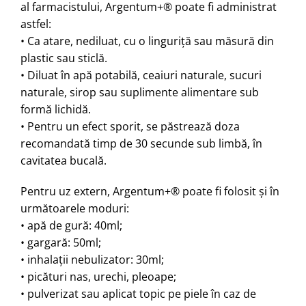
al farmacistului, Argentum+® poate fi administrat
astfel:
• Ca atare, nediluat, cu o linguriţă sau măsură din
plastic sau sticlă.
• Diluat în apă potabilă, ceaiuri naturale, sucuri
naturale, sirop sau suplimente alimentare sub
formă lichidă.
• Pentru un efect sporit, se păstrează doza
recomandată timp de 30 secunde sub limbă, în
cavitatea bucală.
Pentru uz extern, Argentum+® poate fi folosit şi în
următoarele moduri:
• apă de gură: 40ml;
• gargară: 50ml;
• inhalaţii nebulizator: 30ml;
• picături nas, urechi, pleoape;
• pulverizat sau aplicat topic pe piele în caz de