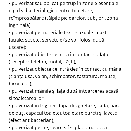
• pulverizat sau aplicat pe trup în zonele esenţiale
d.p.d.v. bacteriologic pentru toaletare,
reîmprospătare (tălpile picioarelor, subţiori, zona
inghinală);
• pulverizat pe materiale textile uzuale: măşti
faciale, şosete, serveţele (se vor folosi după
uscare);
• pulverizat obiecte ce intră în contact cu faţa
(receptor telefon, mobil, căşti);
• pulverizat obiecte ce intră des în contact cu mâna
(clanţă uşă, volan, schimbător, tastatură, mouse,
birou etc.);
• pulverizat mâinile şi faţa după întoarcerea acasă
şi toaletarea lor;
• pulverizat în frigider după dezgheţare, cadă, para
de duş, capacul toaletei, toaletare bureţi şi lavete
(efect antibacterian);
• pulverizat perne, cearceaf şi plapumă după