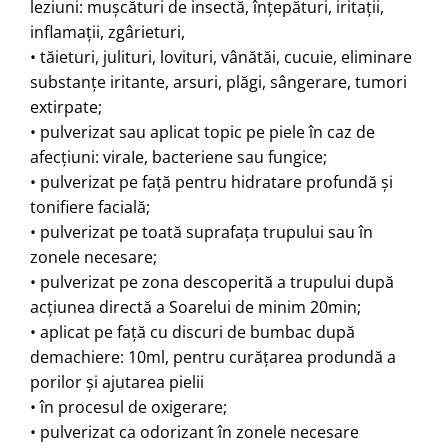
leziuni: muşcături de insectă, înţepături, iritaţii,
inflamaţii, zgârieturi,
• tăieturi, julituri, lovituri, vânătăi, cucuie, eliminare
substanţe iritante, arsuri, plăgi, sângerare, tumori
extirpate;
• pulverizat sau aplicat topic pe piele în caz de
afecţiuni: viraIe, bacteriene sau fungice;
• pulverizat pe faţă pentru hidratare profundă şi
tonifiere facială;
• pulverizat pe toată suprafaţa trupului sau în
zonele necesare;
• pulverizat pe zona descoperită a trupului după
acţiunea directă a Soarelui de minim 20min;
• aplicat pe faţă cu discuri de bumbac după
demachiere: 10ml, pentru curăţarea produndă a
porilor şi ajutarea pielii
• în procesul de oxigerare;
• pulverizat ca odorizant în zonele necesare