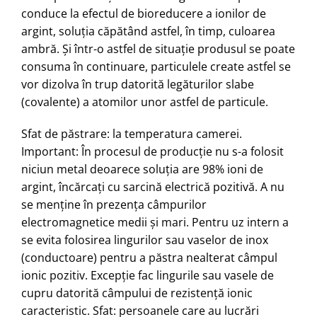
conduce la efectul de bioreducere a ionilor de
argint, soluţia căpătând astfel, în timp, culoarea
ambră. Şi într-o astfel de situaţie produsul se poate
consuma în continuare, particulele create astfel se
vor dizolva în trup datorită legăturilor slabe
(covalente) a atomilor unor astfel de particule.
Sfat de păstrare: la temperatura camerei.
Important: În procesul de producţie nu s-a folosit
niciun metal deoarece soluţia are 98% ioni de
argint, încărcaţi cu sarcină electrică pozitivă. A nu
se menţine în prezenţa câmpurilor
electromagnetice medii şi mari. Pentru uz intern a
se evita folosirea lingurilor sau vaselor de inox
(conductoare) pentru a păstra nealterat câmpul
ionic pozitiv. Excepţie fac lingurile sau vasele de
cupru datorită câmpului de rezistenţă ionic
caracteristic. Sfat: persoanele care au lucrări