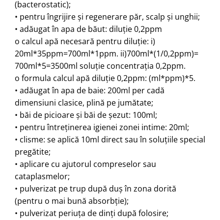
(bacterostatic);
• pentru îngrijire şi regenerare păr, scalp şi unghii;
• adăugat în apa de băut: diluţie 0,2ppm
o calcul apă necesară pentru diluţie: i)
20ml*35ppm=700ml*1ppm. ii)700ml*(1/0,2ppm)=
700ml*5=3500ml soluţie concentraţia 0,2ppm.
o formula calcul apă diluţie 0,2ppm: (ml*ppm)*5.
• adăugat în apa de baie: 200ml per cadă
dimensiuni clasice, plină pe jumătate;
• băi de picioare şi băi de şezut: 100ml;
• pentru întreţinerea igienei zonei intime: 20ml;
• clisme: se aplică 10ml direct sau în soluţiile special
pregătite;
• aplicare cu ajutorul compreselor sau
cataplasmelor;
• pulverizat pe trup după duş în zona dorită
(pentru o mai bună absorbţie);
• pulverizat periuţa de dinţi după folosire;