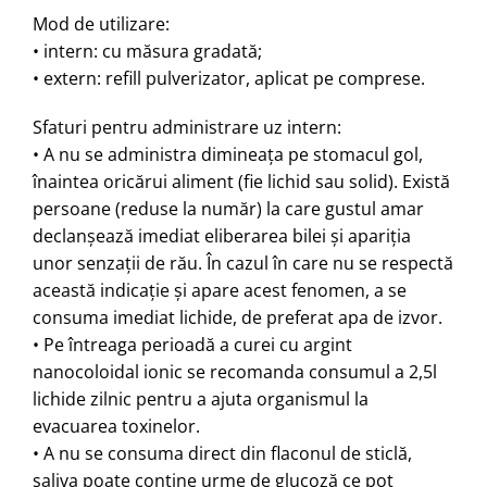
Mod de utilizare:
• intern: cu măsura gradată;
• extern: refill pulverizator, aplicat pe comprese.
Sfaturi pentru administrare uz intern:
• A nu se administra dimineaţa pe stomacul gol,
înaintea oricărui aliment (fie lichid sau solid). Există
persoane (reduse la număr) la care gustul amar
declanşează imediat eliberarea bilei şi apariţia
unor senzaţii de rău. În cazul în care nu se respectă
această indicaţie şi apare acest fenomen, a se
consuma imediat lichide, de preferat apa de izvor.
• Pe întreaga perioadă a curei cu argint
nanocoloidal ionic se recomanda consumul a 2,5l
lichide zilnic pentru a ajuta organismul la
evacuarea toxinelor.
• A nu se consuma direct din flaconul de sticlă,
saliva poate conţine urme de glucoză ce pot