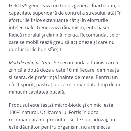
FORTIS™ generează un tonus general foarte bun, o
capacitate superioară de control a stresului, atât în
eforturile fizice extenuante cât şi în eforturile
intelectuale. Generează dinamism, entuziasm.
Ridică moralul și elimină inerția. Recomandat celor
care se mobilizează greu să acționeze și care nu
duc lucrurile bun sfârșit.
Mod de administrare
: Se recomandă administrarea
zilnică a două doze a câte 10 ml fiecare, dimineața
şi seara, de preferință înainte de mese. Pentru un
efect sporit, păstrați doza recomandată timp de un
minut în cavitatea bucală.
Produsul este testat micro-biotic și chimic, este
100% natural. Utilizarea lui Fortis în doza
recomandată nu prezintă risc de supradozaj, nu
este dăunător pentru organism, nu are efecte