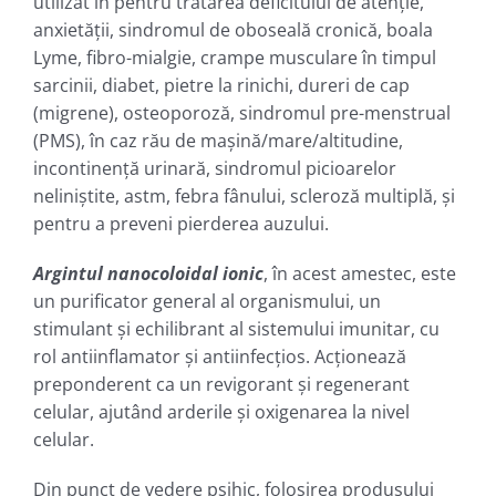
utilizat în pentru tratarea deficitului de atenție,
anxietății, sindromul de oboseală cronică, boala
Lyme, fibro-mialgie, crampe musculare în timpul
sarcinii, diabet, pietre la rinichi, dureri de cap
(migrene), osteoporoză, sindromul pre-menstrual
(PMS), în caz rău de mașină/mare/altitudine,
incontinență urinară, sindromul picioarelor
neliniștite, astm, febra fânului, scleroză multiplă, şi
pentru a preveni pierderea auzului.
Argintul nanocoloidal ionic
, în acest amestec, este
un purificator general al organismului, un
stimulant şi echilibrant al sistemului imunitar, cu
rol antiinflamator și antiinfecțios. Acționează
preponderent ca un revigorant şi regenerant
celular, ajutând arderile şi oxigenarea la nivel
celular.
Din punct de vedere psihic, folosirea produsului