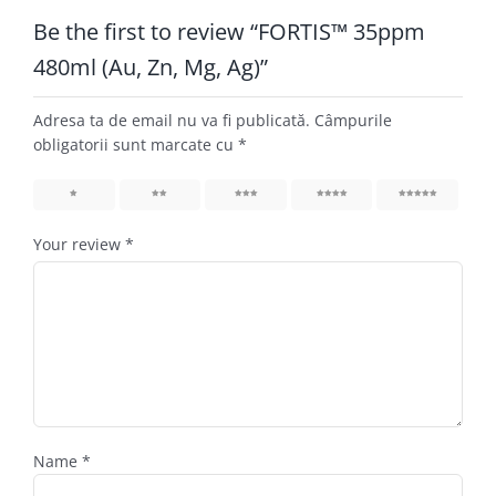
Be the first to review “FORTIS™ 35ppm
480ml (Au, Zn, Mg, Ag)”
Adresa ta de email nu va fi publicată.
Câmpurile
obligatorii sunt marcate cu
*
1
2
3
4
5
Your review
*
Name
*