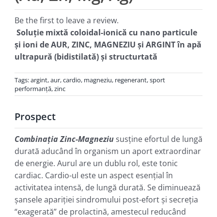
Be the first to leave a review.
Soluţie mixtă coloidal-ionică cu nano particule
şi ioni de
AUR, ZINC, MAGNEZIU şi ARGINT
în apă
ultrapură (bidistilată) şi structurtată
Tags:
argint
,
aur
,
cardio
,
magneziu
,
regenerant
,
sport
performanţă
,
zinc
Prospect
Combinația
Zinc-Magneziu
susține efortul de lungă
durată aducând în organism un aport extraordinar
de energie. Aurul are un dublu rol, este tonic
cardiac. Cardio-ul este un aspect esențial în
activitatea intensă, de lungă durată. Se diminuează
șansele apariției sindromului post-efort și secreția
“exagerată” de prolactină, amestecul reducând