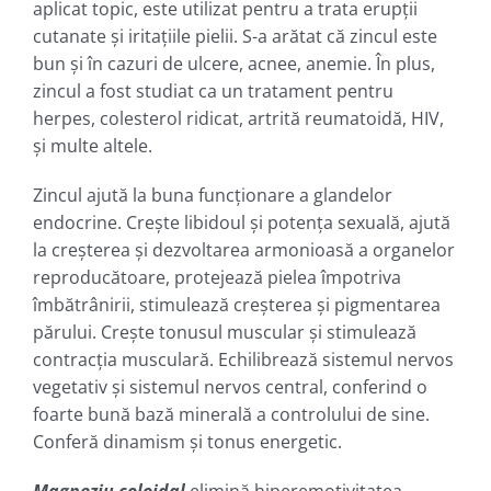
aplicat topic, este utilizat pentru a trata erupții
cutanate și iritațiile pielii. S-a arătat că zincul este
bun și în cazuri de ulcere, acnee, anemie. În plus,
zincul a fost studiat ca un tratament pentru
herpes, colesterol ridicat, artrită reumatoidă, HIV,
și multe altele.
Zincul ajută la buna funcționare a glandelor
endocrine. Crește libidoul și potența sexuală, ajută
la creșterea și dezvoltarea armonioasă a organelor
reproducătoare, protejează pielea împotriva
îmbătrânirii, stimulează creșterea și pigmentarea
părului. Crește tonusul muscular şi stimulează
contracția musculară. Echilibrează sistemul nervos
vegetativ și sistemul nervos central, conferind o
foarte bună bază minerală a controlului de sine.
Conferă dinamism şi tonus energetic.
Magneziu coloidal
elimină hiperemotivitatea,