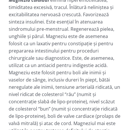
timiditatea excesivă, tracul. Înlătură neliniștea și
excitabilitatea nervoasă crescută. Favorizează
sinteza insulinei. Este esențial în atenuarea
sindromului pre-menstrual. Regenerează pielea,
unghiile și părul. Magneziu este de asemenea
folosit ca un laxativ pentru constipație și pentru
prepararea intestinului pentru proceduri
chirurgicale sau diagnostice. Este, de asemenea,
utilizat ca un antiacid pentru indigestie acidă.
Magneziu este folosit pentru boli ale inimii și
vaselor de sânge, inclusiv dureri în piept, bătăi
neregulate ale inimii, tensiune arterială ridicată, un
nivel ridicat de colesterol “rău” (numit şi
concentrație slabă de lipo-proteine), nivel scăzut
de colesterol “bun” (numit și concentrație ridicată
de lipo-proteine), boli de valve cardiace (prolaps de
valvă mitrală) și atac de cord. Magneziul mai este