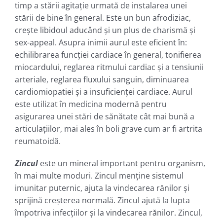
timp a stării agitație urmată de instalarea unei
stării de bine în general. Este un bun afrodiziac,
crește libidoul aducând şi un plus de charismă şi
sex-appeal. Asupra inimii aurul este eficient în:
echilibrarea funcției cardiace în general, tonifierea
miocardului, reglarea ritmului cardiac şi a tensiunii
arteriale, reglarea fluxului sanguin, diminuarea
cardiomiopatiei şi a insuficienței cardiace. Aurul
este utilizat în medicina modernă pentru
asigurarea unei stări de sănătate cât mai bună a
articulațiilor, mai ales în boli grave cum ar fi artrita
reumatoidă.
Zincul
este un mineral important pentru organism,
în mai multe moduri. Zincul menține sistemul
imunitar puternic, ajuta la vindecarea rănilor și
sprijină creșterea normală. Zincul ajută la lupta
împotriva infecțiilor şi la vindecarea rănilor. Zincul,