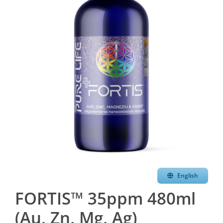
English
FORTIS™ 35ppm 480ml
(Au, Zn, Mg, Ag)