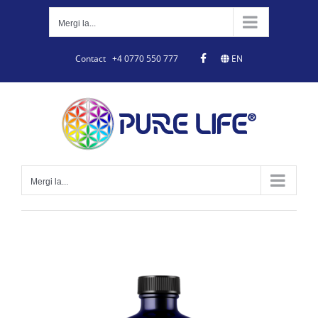
Skip
to
Mergi la...
content
Contact
+4 0770 550 777
EN
Mergi la...