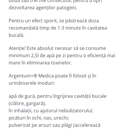
două sau trei zile consecutiv, pentru a opri
dezvoltarea agenţilor patogeni.
Pentru un efect sporit, se păstrează doza
recomandată timp de 1-3 minute în cavitatea
bucală.
Atenţie! Este absolut necesar să se consume
minimum 2,5l de apă pe zi pentru o eficienţă mai
mare în eliminarea toxinelor.
Argentum+® Medica poate fi folosit şi în
următoarele moduri:
apă de gură, pentru îngrijirea cavităţii bucale
(clătire, gargară);
în inhalaţii, cu ajutorul nebulizatorului;
picături în ochi, nas, urechi;
pulverizat pe arsuri sau plăgi (accelerează