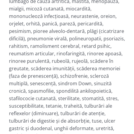
lumbago de cauză artritică, mastită, menopauză,
mialgii, micoză cutanată, miocardită,
mononucleoză infecţioasă, neurastenie, oreion,
orjelet, orhită, panică, pareză, pericardită,
pesimism, pioree alveolo-dentară, plăgi (cicatrizare
dificilă), pneumonie virală, polineuropatii, psoriazis,
rahitism, ramolisment cerebral, retard psihic,
reumatism articular, rinofaringită, rinoree apoasă,
rinoree purulentă, rubeolă, rujeolă, scădere în
greutate, scăderea imunităţii, scăderea memoriei
(faza de prenescenţă), schizofrenie, scleroză
multiplă, senescenţă, sindrom Down, sinuzită
cronică, spasmofilie, spondilită ankilopoietică,
stafilococie cutanată, sterilitate, stomatită, stres,
susceptibilitate, tetanie, traheită, tulburări ale
reflexelor (diminuare), tulburări de atenţie,
tulburări de digestie şi de absorbţie, tuse, ulcer
gastric şi duodenal, unghii deformate, uretrită,