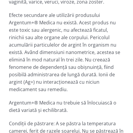
vaginită, varice, veruci, viroze, zona zoster.
Efecte secundare ale utilizării produsului
Argentum+® Medica nu există. Acest produs nu
este toxic sau alergenic, nu afectează ficatul,
rinichii sau alte organe ale corpului. Pericolul
acumulării particulelor de argint în organism nu
există. Având dimensiuni nanometrice, acestea se
elimină în mod natural în trei zile. Nu creează
fenomene de dependenţă sau obişnuinţă, fiind
posibilă administrarea de lungă durată. Ionii de
argint (Ag+) nu interacţionează cu niciun
medicament sau remediu.
Argentum+® Medica nu trebuie să înlocuiască o
dietă variată şi echilibrată.
Condiţii de păstrare: A se păstra la temperatura
camerei, ferit de razele soarelui. Nu se păstrează în