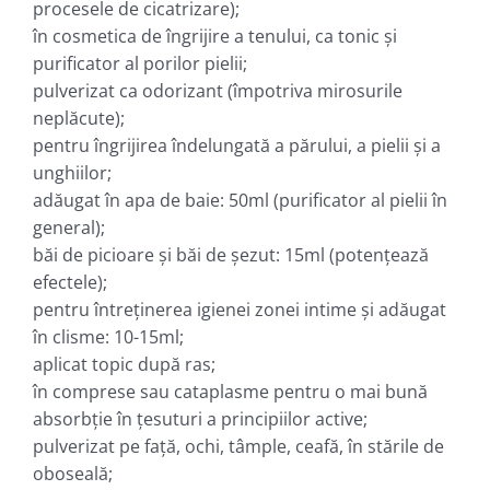
procesele de cicatrizare);
în cosmetica de îngrijire a tenului, ca tonic şi
purificator al porilor pielii;
pulverizat ca odorizant (împotriva mirosurile
neplăcute);
pentru îngrijirea îndelungată a părului, a pielii şi a
unghiilor;
adăugat în apa de baie: 50ml (purificator al pielii în
general);
băi de picioare şi băi de şezut: 15ml (potenţează
efectele);
pentru întreţinerea igienei zonei intime şi adăugat
în clisme: 10-15ml;
aplicat topic după ras;
în comprese sau cataplasme pentru o mai bună
absorbţie în ţesuturi a principiilor active;
pulverizat pe faţă, ochi, tâmple, ceafă, în stările de
oboseală;