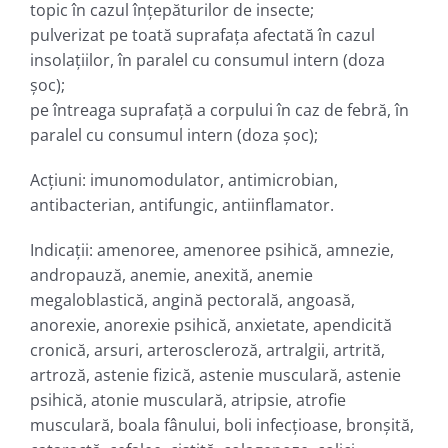
topic în cazul înţepăturilor de insecte;
pulverizat pe toată suprafaţa afectată în cazul
insolaţiilor, în paralel cu consumul intern (doza
şoc);
pe întreaga suprafaţă a corpului în caz de febră, în
paralel cu consumul intern (doza şoc);
Acţiuni: imunomodulator, antimicrobian,
antibacterian, antifungic, antiinflamator.
Indicaţii: amenoree, amenoree psihică, amnezie,
andropauză, anemie, anexită, anemie
megaloblastică, angină pectorală, angoasă,
anorexie, anorexie psihică, anxietate, apendicită
cronică, arsuri, arteroscleroză, artralgii, artrită,
artroză, astenie fizică, astenie musculară, astenie
psihică, atonie musculară, atripsie, atrofie
musculară, boala fânului, boli infecţioase, bronşită,