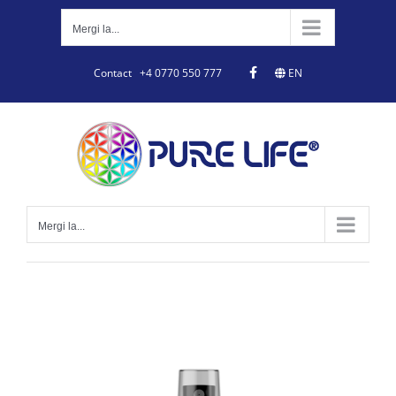
Skip
to
Mergi la...
content
Contact
+4 0770 550 777
EN
Mergi la...