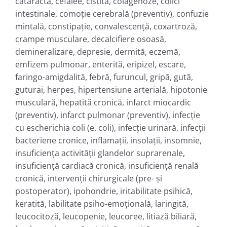
cataractă, cefalee, cistită, colagenoze, colici
intestinale, comoţie cerebrală (preventiv), confuzie
mintală, constipaţie, convalescenţă, coxartroză,
crampe musculare, decalcifiere osoasă,
demineralizare, depresie, dermită, eczemă,
emfizem pulmonar, enterită, eripizel, escare,
faringo-amigdalită, febră, furuncul, gripă, gută,
guturai, herpes, hipertensiune arterială, hipotonie
musculară, hepatită cronică, infarct miocardic
(preventiv), infarct pulmonar (preventiv), infecţie
cu escherichia coli (e. coli), infecţie urinară, infecţii
bacteriene cronice, inflamaţii, insolaţii, insomnie,
insuficienţa activităţii glandelor suprarenale,
insuficienţă cardiacă cronică, insuficienţă renală
cronică, intervenţii chirurgicale (pre- şi
postoperator), ipohondrie, iritabilitate psihică,
keratită, labilitate psiho-emoţională, laringită,
leucocitoză, leucopenie, leucoree, litiază biliară,