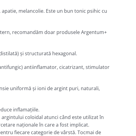
 apatie, melancolie. Este un bun tonic psihic cu
şi, intern, recomandăm doar produsele Argentum+
distilată) şi structurată hexagonal.
ntifungic) antiinflamator, cicatrizant, stimulator
ie uniformă şi ioni de argint puri, naturali,
duce inflamațiile.
 argintului coloidal atunci când este utilizat în
rcetare naţionale în care a fost implicat.
 pentru fiecare categorie de vârstă. Tocmai de