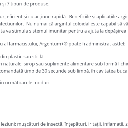
 şi 7 tipuri de produse.
, eficient și cu acțiune rapidă. Beneficiile și aplicațiile ar
afecţiunilor. Nu numai că argintul coloidal este capabil să vă
sta va stimula sistemul imunitar pentru a ajuta la depășirea
sau al farmacistului, Argentum+® poate fi administrat astfel:
in plastic sau sticlă.
uri naturale, sirop sau suplimente alimentare sub formă lichi
ecomandată timp de 30 secunde sub limbă, în cavitatea bucal
i în următoarele moduri:
leziuni: muşcături de insectă, înţepături, iritaţii, inflamaţii, z