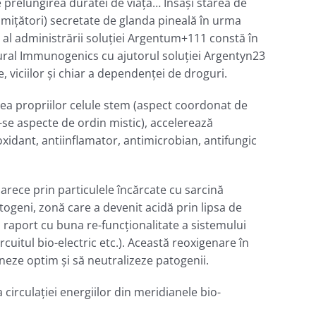
de prelungirea duratei de viaţă… Însăşi starea de
miţători) secretate de glanda pineală în urma
t al administrării soluţiei Argentum+111 constă în
tural Immunogenics cu ajutorul soluţiei Argentyn23
, viciilor şi chiar a dependenţei de droguri.
rea propriilor celule stem (aspect coordonat de
u-se aspecte de ordin mistic), accelerează
xidant, antiinflamator, antimicrobian, antifungic
rece prin particulele încărcate cu sarcină
ogeni, zonă care a devenit acidă prin lipsa de
n raport cu buna re-funcţionalitate a sistemului
rcuitul bio-electric etc.). Această reoxigenare în
neze optim şi să neutralizeze patogenii.
circulaţiei energiilor din meridianele bio-