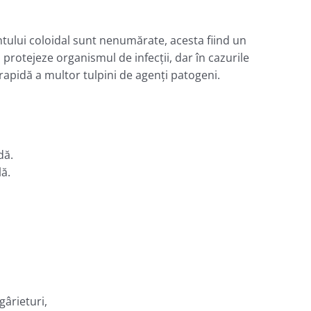
gintului coloidal sunt nenumărate, acesta fiind un
 protejeze organismul de infecții, dar în cazurile
 rapidă a multor tulpini de agenți patogeni.
dă.
ă.
gârieturi,