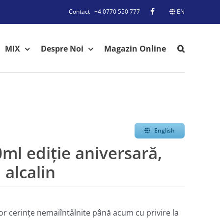
Contact
+4 0770 550 777
EN
MIX
Despre Noi
Magazin Online
English
 ediţie aniversară,
 alcalin
 cerinţe nemaiîntâlnite până acum cu privire la