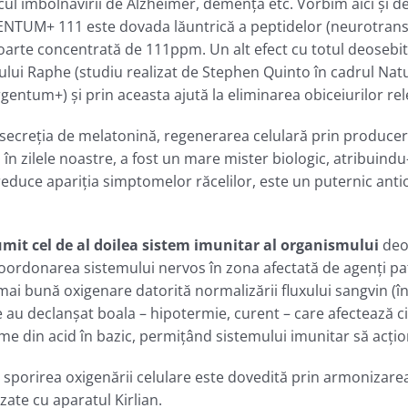
riscul îmbolnăvirii de Alzheimer, demenţă etc. Vorbim aici şi 
GENTUM+ 111 este dovada lăuntrică a peptidelor (neurotrans
a foarte concentrată de 111ppm. Un alt efect cu totul deosebi
leului Raphe (studiu realizat de Stephen Quinto în cadrul Na
gentum+) şi prin aceasta ajută la eliminarea obiceiurilor rele
l secreţia de melatonină, regenerarea celulară prin produce
în zilele noastre, a fost un mare mister biologic, atribuind
duce apariţia simptomelor răcelilor, este un puternic antio
numit cel de al doilea sistem imunitar al organismului
deoa
coordonarea sistemului nervos în zona afectată de agenţi pat
mai bună oxigenare datorită normalizării fluxului sangvin (î
re au declanşat boala – hipotermie, curent – care afectează ci
rme din acid în bazic, permiţând sistemului imunitar să acţio
i sporirea oxigenării celulare este dovedită prin armonizarea 
zate cu aparatul Kirlian.