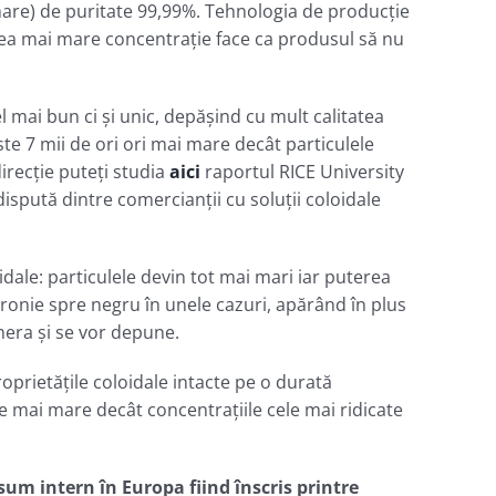
mare) de puritate 99,99%. Tehnologia de producţie
ea mai mare concentraţie face ca produsul să nu
l mai bun ci şi unic, depăşind cu mult calitatea
este 7 mii de ori ori mai mare decât particulele
irecţie puteţi studia
aici
raportul RICE University
dispută dintre comercianţii cu soluţii coloidale
oidale: particulele devin tot mai mari iar puterea
ronie spre negru în unele cazuri, apărând în plus
mera şi se vor depune.
rietăţile coloidale intacte pe o durată
te mai mare decât concentraţiile cele mai ridicate
m intern în Europa fiind înscris printre