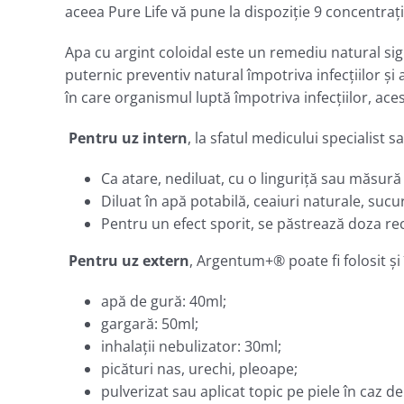
aceea Pure Life vă pune la dispoziţie 9 concentraţii
Apa cu argint coloidal este un remediu natural sigur
puternic preventiv natural împotriva infecțiilor și 
în care organismul luptă împotriva infecțiilor, ace
Pentru uz intern
, la sfatul medicului specialist 
Ca atare, nediluat, cu o linguriţă sau măsură d
Diluat în apă potabilă, ceaiuri naturale, suc
Pentru un efect sporit, se păstrează doza r
Pentru uz extern
, Argentum+® poate fi folosit ş
apă de gură: 40ml;
gargară: 50ml;
inhalaţii nebulizator: 30ml;
picături nas, urechi, pleoape;
pulverizat sau aplicat topic pe piele în caz de 