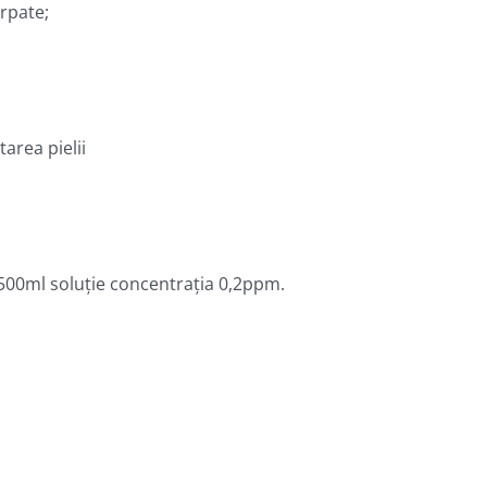
irpate;
area pielii
00ml soluţie concentraţia 0,2ppm.