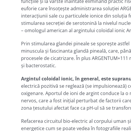
funcţiile şi la vârste înaintate eliminând practic 
euforie care însoţeşte administrarea soluţiei AR
interacţiunii sale cu particulele ionice din soluţi
stimularea secreţiei de serotonină la nivelul nuc
– omologul american al argintului coloidal ionic Ar
Prin stimularea glandei pineale se sporeşte astfe
minuscula şi fascinanta glandă pineală, care, până 
procesele de cicatrizare. În plus ARGENTUM+111 re
şi bacterostatic.
Argintul coloidal ionic, în general, este supra
electrică pozitivă se reglează (se impulsionează) 
oxigenare. Aportul de ioni de argint conduce la o 
nervos, care a fost iniţial perturbat de factorii ca
zona ţesutului afectat face ca pH-ul să se transfo
Refacerea circuitul bio-electric al corpului uman ş
energetice cum se poate vedea în fotografiile reali