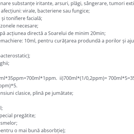
liminare substanţe iritante, arsuri, plăgi, sângerare, tumori ext
 afecţiuni: viraIe, bacteriene sau fungice;
i tonifiere facială;
n zonele necesare;
upă acţiunea directă a Soarelui de minim 20min;
machiere: 10ml, pentru curăţarea produndă a porilor şi ajut
acterostatic);
ghii;
) 20ml*35ppm=700ml*1ppm. ii)700ml*(1/0,2ppm)= 700ml*5=35
*ppm)*5.
siuni clasice, plină pe jumătate;
l;
pecial pregătite;
asmelor;
pentru o mai bună absorbţie);