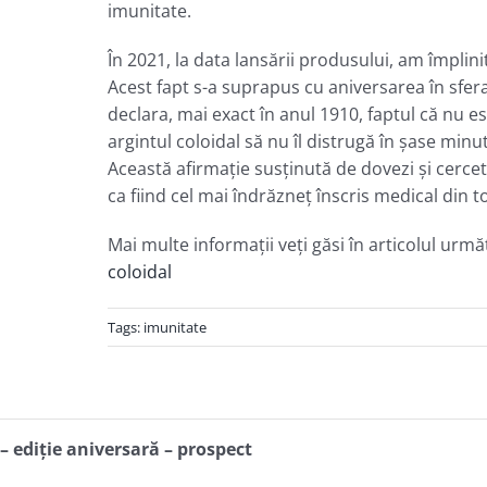
imunitate.
În 2021, la data lansării produsului, am împlinit
Acest fapt s-a suprapus cu aniversarea în sfera
declara, mai exact în anul 1910, faptul că nu 
argintul coloidal să nu îl distrugă în şase minu
Această afirmaţie susţinută de dovezi şi cerc
ca fiind cel mai îndrăzneţ înscris medical din t
Mai multe informaţii veţi găsi în articolul urm
coloidal
Tags:
imunitate
 ediţie aniversară – prospect