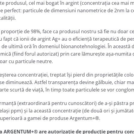
e produsul, cel mai bogat în argint (concentraţia cea mai 
 perfect: particule de dimensiuni nanometrice de 2nm la c
lităţii.
în proporţie de 98%, face ca produsul nostru să fie nu doar ce
lu fapt că ionii de argint Ag+ au o eficienţă terapeutică de p
 de ultimă oră în domeniul bionanotehnologiei. În această d
emică (fiind forul autorizat) prin care lămureşte aşa-numita 
doar cu particule neutre.
reşterea concentraţiei, treptat îşi pierd din proprietăţile col
 se diminuează. Astfel transparenţa devine gălbuie, chiar ma
rte scurtă de viaţă, în timp toate particulele se vor conglo
anţă (extraordinară pentru cunoscători) de a-şi păstra prop
elaşi ppm) şi la această concentraţie (de două ori şi jumăta
 superioară a gamei de produse Argentum+®.
ma
ARGENTUM+® are autorizaţie de producţie pentru consu