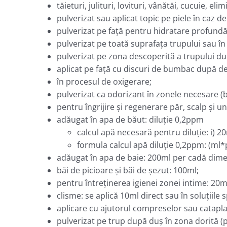
tăieturi, julituri, lovituri, vânătăi, cucuie, e
pulverizat sau aplicat topic pe piele în caz de
pulverizat pe faţă pentru hidratare profundă ş
pulverizat pe toată suprafaţa trupului sau î
pulverizat pe zona descoperită a trupului d
aplicat pe faţă cu discuri de bumbac după de
în procesul de oxigerare;
pulverizat ca odorizant în zonele necesare (b
pentru îngrijire şi regenerare păr, scalp şi un
adăugat în apa de băut: diluţie 0,2ppm
calcul apă necesară pentru diluţie: i
formula calcul apă diluţie 0,2ppm: (ml
adăugat în apa de baie: 200ml per cadă dimen
băi de picioare şi băi de şezut: 100ml;
pentru întreţinerea igienei zonei intime: 20m
clisme: se aplică 10ml direct sau în soluţiile s
aplicare cu ajutorul compreselor sau catapl
pulverizat pe trup după duş în zona dorită (