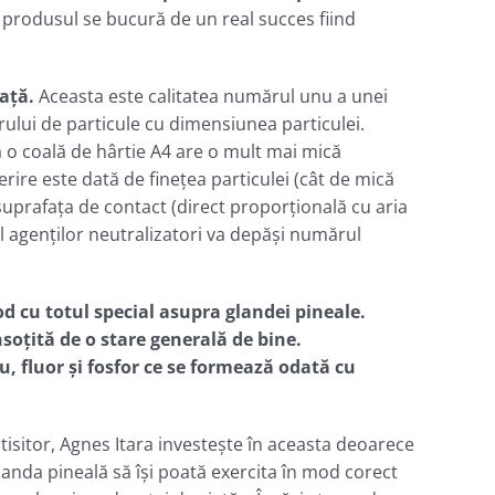
l produsul se bucură de un real succes fiind
aţă.
Aceasta este calitatea numărul unu a unei
rului de particule cu dimensiunea particulei.
că o coală de hârtie A4 are o mult mai mică
rire este dată de fineţea particulei (cât de mică
 suprafaţa de contact (direct proporţională cu aria
l agenților neutralizatori va depăşi numărul
 cu totul special asupra glandei pineale.
nsoţită de o stare generală de bine.
u, fluor şi fosfor ce se formează odată cu
tisitor, Agnes Itara investeşte în aceasta deoarece
landa pineală să îşi poată exercita în mod corect