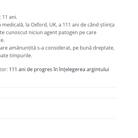
 11 ani.
 medicală, la Oxford, UK, a 111 ani de când ştiinţa
este cunoscut niciun agent patogen pe care
te.
etare amănunţită s-a considerat, pe bună dreptate,
oate timpurile.
ător:
111 ani de progres în înţelegerea argintului