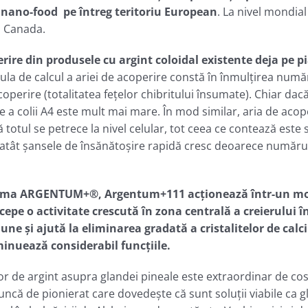
 nano-food pe întreg teritoriu European
. La nivel mondia
i Canada.
re din produsele cu argint coloidal existente deja pe pi
mula de calcul a ariei de acoperire constă în înmulțirea numă
coperire (totalitatea feţelor chibritului însumate). Chiar da
e a colii A4 este mult mai mare. În mod similar, aria de acope
 totul se petrece la nivel celular, tot ceea ce contează este
u atât şansele de însănătoșire rapidă cresc deoarece număru
in gama ARGENTUM+®, Argentum+111 acţionează într-un mod
cepe o activitate crescută în zona centrală a creierului î
e şi ajută la eliminarea gradată a cristalitelor de calci
iminuează considerabil funcţiile.
lor de argint asupra glandei pineale este extraordinar de cos
uncă de pionierat care dovedeşte că sunt soluţii viabile ca g