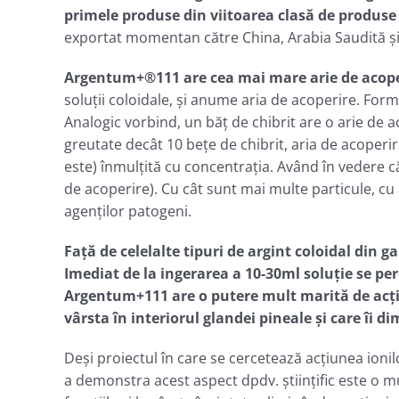
primele produse din viitoarea clasă de produse
exportat momentan către China, Arabia Saudită ş
Argentum+®111 are cea mai mare arie de acoperi
soluţii coloidale, şi anume aria de acoperire. For
Analogic vorbind, un băţ de chibrit are o arie de a
greutate decât 10 beţe de chibrit, aria de acoperir
este) înmulţită cu concentraţia. Având în vedere că
de acoperire). Cu cât sunt mai multe particule, c
agenţilor patogeni.
Faţă de celelalte tipuri de argint coloidal d
Imediat de la ingerarea a 10-30ml soluţie se per
Argentum+111 are o putere mult marită de acţiun
vârsta în interiorul glandei pineale şi care îi d
Deşi proiectul în care se cercetează acţiunea ioni
a demonstra acest aspect dpdv. ştiinţific este o m