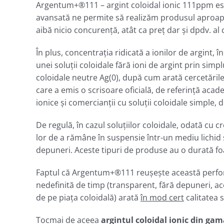
Argentum+®111 – argint coloidal ionic 111ppm est
avansată ne permite să realizăm produsul aproape
aibă nicio concurenţă, atât ca preţ dar şi dpdv. al ca
În plus, concentraţia ridicată a ionilor de argint, 
unei soluţii coloidale fără ioni de argint prin simp
coloidale neutre Ag(0), după cum arată cercetările
care a emis o scrisoare oficială, de referinţă acad
ionice şi comercianţii cu soluţii coloidale simple, 
De regulă, în cazul soluţiilor coloidale, odată cu c
lor de a rămâne în suspensie într-un mediu lichid
depuneri. Aceste tipuri de produse au o durată foa
Faptul că Argentum+®111 reușește această perform
nedefinită de timp (transparent, fără depuneri, ac
de pe piaţa coloidală) arată
în mod cert
calitatea
Tocmai de aceea
argintul coloidal ionic din ga