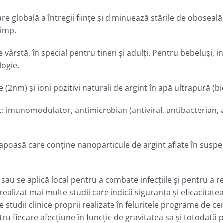
globală a întregii fiinţe şi diminuează stările de oboseală,
timp.
de vârstă, în special pentru tineri şi adulţi. Pentru bebelu
logie.
(2nm) şi ioni pozitivi naturali de argint în apă ultrapură (bi
: imunomodulator, antimicrobian (antiviraI, antibacterian, a
 apoasă care conține nanoparticule de argint aflate în suspens
sau se aplică local pentru a combate infecțiile și pentru a re
realizat mai multe studii care indică siguranța și eficacitatea
 studii clinice proprii realizate în feluritele programe de ce
ntru fiecare afecțiune în funcţie de gravitatea sa şi totodată