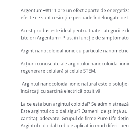
Argentum+®111 are un efect aparte de energetizare 
efecte ce sunt resimţite perioade îndelungate de 
Acest produs este ideal pentru toate categoriile 
Lite ori Argentum+ Plus, în funcţie de simptomato
Argint nanocoloidal-ionic cu particule nanometrice 
Acţiuni cunoscute ale argintului nanocoloidal ionic
regenerare celulară şi celule STEM.
Argintul nanocoloidal ionic natural este o soluție
încărcaţi cu sarcină electrică pozitivă.
La ce este bun argintul coloidal? Se administrează 
Este argintul coloidal sigur? Oamenii de știință au 
cantități adecvate. Grupul de firme Pure Life deţine
Argintul coloidal trebuie aplicat în mod diferit pe