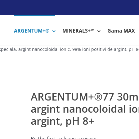
ARGENTUM+®
MINERALS+™
Gama MAX
ială, argint nanocoloidal ionic, 98% ioni pozitivi de argint, pH 8
ARGENTUM+®77 30ml pi
argint nanocoloidal io
argint, pH 8+
Be the first to leave a review.