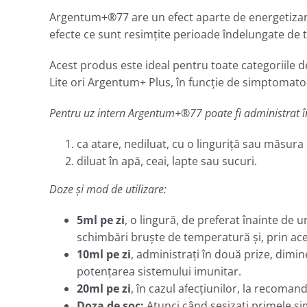
Argentum+®77 are un efect aparte de energetizare g
efecte ce sunt resimţite perioade îndelungate de 
Acest produs este ideal pentru toate categoriile 
Lite ori Argentum+ Plus, în funcţie de simptomato
Pentru uz intern Argentum+®77 poate fi administrat 
ca atare, nediluat, cu o linguriţă sau măsura d
diluat în apă, ceai, lapte sau sucuri.
Doze şi mod de utilizare:
5ml pe zi
, o lingură, de preferat înainte de 
schimbări bruşte de temperatură şi, prin ace
10ml pe zi
, administraţi în două prize, dimin
potenţarea sistemului imunitar.
20ml pe zi
, în cazul afecţiunilor, la recoman
Doza de şoc:
Atunci când sesizaţi primele si