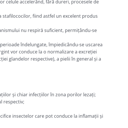
or celule accelerând, fără dureri, procesele de
a stafilococilor, fiind astfel un excelent produs
ganismului nu respiră suficient, permiţându-se
stă perioade îndelungate, împiedicându-se uscarea
argint vor conduce la o normalizare a excreţiei
ţiei glandelor respective), a pielii în general şi a
lor şi chiar infecţiilor în zona porilor lezaţi;
l respectiv;
ifice insectelor care pot conduce la inflamaţii şi