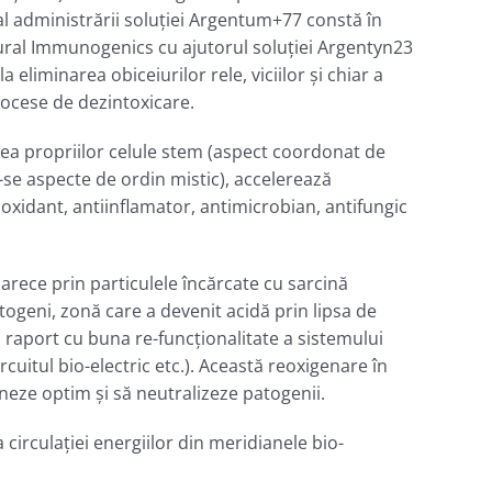
 al administrării soluţiei Argentum+77 constă în
tural Immunogenics cu ajutorul soluţiei Argentyn23
eliminarea obiceiurilor rele, viciilor şi chiar a
rocese de dezintoxicare.
rea propriilor celule stem (aspect coordonat de
u-se aspecte de ordin mistic), accelerează
oxidant, antiinflamator, antimicrobian, antifungic
rece prin particulele încărcate cu sarcină
ogeni, zonă care a devenit acidă prin lipsa de
n raport cu buna re-funcţionalitate a sistemului
rcuitul bio-electric etc.). Această reoxigenare în
neze optim şi să neutralizeze patogenii.
circulaţiei energiilor din meridianele bio-