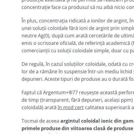
concentraţie face ca produsul să nu aibă nicio concu
În plus, concentraţia ridicată a ionilor de argint, 
unei soluţii coloidale fără ioni de argint prin simp
neutre Ag(0), după cum arată cercetările de ultim
emis o scrisoare oficială, de referinţă academică (
comercianţii cu soluţii coloidale simple, doar cu p
De regulă, în cazul soluţiilor coloidale, odată cu c
lor de a rămâne în suspensie într-un mediu lichid
depuneri. Aceste tipuri de produse au o durată foa
Faptul că Argentum+®77 reușește această performan
de timp (transparent, fără depuneri, acelaşi ppm) 
coloidală) arată
în mod cert
calitatea superioară
Tocmai de aceea
argintul coloidal ionic din ga
primele produse din viitoarea clasă de produse