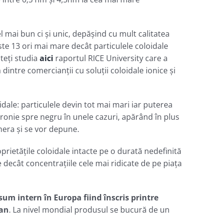
l mai bun ci şi unic, depăşind cu mult calitatea
este 13 ori mai mare decât particulele coloidale
teţi studia
aici
raportul RICE University care a
dintre comercianţii cu soluţii coloidale ionice şi
oidale: particulele devin tot mai mari iar puterea
ronie spre negru în unele cazuri, apărând în plus
mera şi se vor depune.
ietăţile coloidale intacte pe o durată nedefinită
 decât concentraţiile cele mai ridicate de pe piaţa
m intern în Europa fiind înscris printre
ean
. La nivel mondial produsul se bucură de un