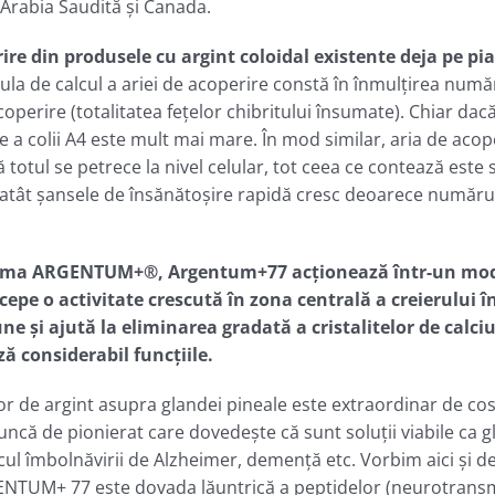
Arabia Saudită şi Canada.
e din produsele cu argint coloidal existente deja pe pia
mula de calcul a ariei de acoperire constă în înmulțirea numă
coperire (totalitatea feţelor chibritului însumate). Chiar da
e a colii A4 este mult mai mare. În mod similar, aria de acope
 totul se petrece la nivel celular, tot ceea ce contează este
u atât şansele de însănătoșire rapidă cresc deoarece număru
in gama ARGENTUM+®, Argentum+77 acţionează într-un mod 
cepe o activitate crescută în zona centrală a creierului î
 şi ajută la eliminarea gradată a cristalitelor de calciu,
ză considerabil funcţiile.
lor de argint asupra glandei pineale este extraordinar de cos
uncă de pionierat care dovedeşte că sunt soluţii viabile ca g
riscul îmbolnăvirii de Alzheimer, demenţă etc. Vorbim aici şi 
GENTUM+ 77 este dovada lăuntrică a peptidelor (neurotransm