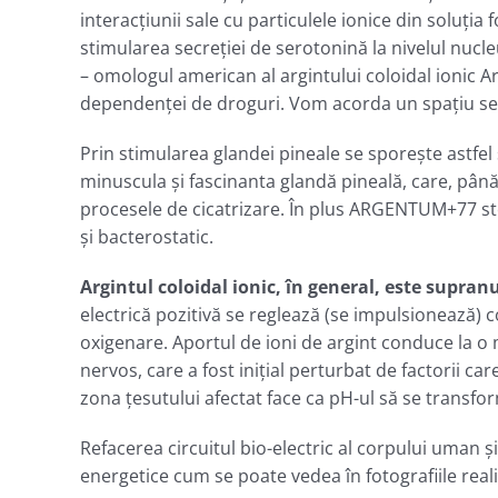
interacţiunii sale cu particulele ionice din soluţi
stimularea secreţiei de serotonină la nivelul nuc
– omologul american al argintului coloidal ionic Ar
dependenţei de droguri. Vom acorda un spațiu separ
Prin stimularea glandei pineale se sporeşte astfe
minuscula şi fascinanta glandă pineală, care, până 
procesele de cicatrizare. În plus ARGENTUM+77 sto
şi bacterostatic.
Argintul coloidal ionic, în general, este supra
electrică pozitivă se reglează (se impulsionează) 
oxigenare. Aportul de ioni de argint conduce la o 
nervos, care a fost iniţial perturbat de factorii ca
zona ţesutului afectat face ca pH-ul să se transfo
Refacerea circuitul bio-electric al corpului uman ş
energetice cum se poate vedea în fotografiile realiz