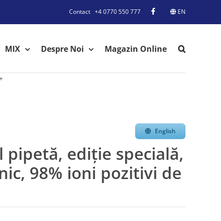
Contact
+4 0770 550 777
EN
MIX
Despre Noi
Magazin Online
+
English
petă, ediţie specială,
nic, 98% ioni pozitivi de