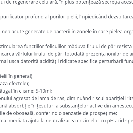
ui de regenerare celulară, în plus potenţează secreţia acest
i purificator profund al porilor pielii, împiedicând dezvoltare
e neplăcute generate de bacterii în zonele în care pielea or
 stimularea funcţiilor foliculilor măduva firului de păr rezi
icarea vârfului firului de păr, totodată prezenţa ionilor de 
mai usca datorită acidităţii ridicate specifice perturbării func
elii în general);
ază efectele);
ăugat în clisme: 5-10ml;
ului agresat de lama de ras, diminuând riscul apariţiei iritaţii
ă absorbţie în ţesuturi a substanţelor active din amestecu
ările de oboseală, conferind o senzaţie de prospeţime;
area imediată ajută la neutralizarea enzimelor cu pH acid spec