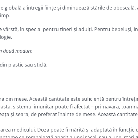
lobală a întregii fiinţe şi diminuează stările de oboseală, 
timp.
de vârstă, în special pentru tineri şi adulţi. Pentru bebelu
logie.
în două moduri
:
in plastic sau sticlă.
una din mese. Această cantitate este suficientă pentru întreţi
asta, sistemul imunitar poate fi afectat – primavara, toamna
eaţa şi seara, de preferat înainte de mese. Această cantitate
darea medicului. Doza poate fi mărită şi adaptată în funcţie 
mptome ce semnalează apariţia unei răceli sau a unei stări 