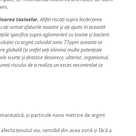
eni.
inarea toxinelor.
Altfel riscaţi supra încărcarea
 aţi urmat sfaturile noastre şi aţi ajuns în această
iile specifice supra aglomerării cu toxine şi bacterii
oluţiei cu argint coloidal ionic 77ppm aceasta se
re globală (şi astfel veţi elimina multe potenţiale
e scurte şi drastice deoarece, ulterior, organismul,
uneţi riscului de a realiza un exces necontrolat ce
farmaceutică, şi particule nano metrice de argint
afecta ţesutul viu, sensibil din acea zonă şi fără a