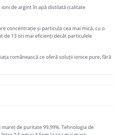
ioni de argint în apă distilată (calitate
 concentraţie şi particula cea mai mică, cu o
 de 13 ori mai eficienţi decât particulele
ţa românească ce oferă soluţii ionice pure, fără
 mare) de puritate 99,99%. Tehnologia de
 între 0,5 nm şi 4,5nm la cea mai mare