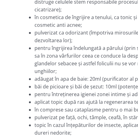
distruge celulele stem responsabile procesul
cicatrizare);
în cosmetica de îngrijire a tenului, ca tonic ş
cosmetic anti acnee;
pulverizat ca odorizant (împotriva mirosuril
dezvoltarea lor);
pentru îngrijirea îndelungată a părului (prin
sa în zona vârfurilor ceea ce conduce la desp
glandelor sebacee şi astfel foliculii nu se vor 
unghiilor;
adăugat în apa de baie: 20ml (purificator al pi
băi de picioare şi băi de şezut: 10ml (potenţe
pentru întreţinerea igienei zonei intime şi ad
aplicat topic după ras ajută la regenerarea ten
în comprese sau cataplasme pentru o mai bun
pulverizat pe faţă, ochi, tâmple, ceafă, în st
topic în cazul înţepăturilor de insecte, aplic
dureri nedorite;