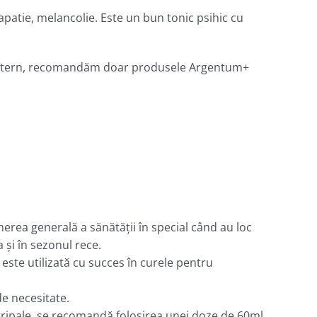
apatie, melancolie. Este un bun tonic psihic cu
şi, intern, recomandăm doar produsele Argentum+
nerea generală a sănătăţii în special când au loc
 şi în sezonul rece.
 este utilizată cu succes în curele pentru
de necesitate.
gripale, se recomandă folosirea unei doze de 60ml