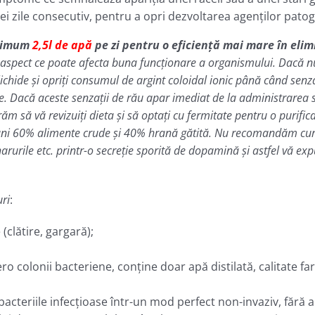
rei zile consecutiv, pentru a opri dezvoltarea agenţilor patog
inimum
2,5l de apă
pe zi pentru o eficienţă mai mare în elim
e, aspect ce poate afecta buna funcţionare a organismului. Dacă nu
ichide şi opriţi consumul de argint coloidal ionic până când senzaţ
e. Dacă aceste senzaţii de rău apar imediat de la administrarea s
m să vă revizuiţi dieta şi să optaţi cu fermitate pentru o purifica
luni 60% alimente crude şi 40% hrană gătită. Nu recomandăm curel
arurile etc. printr-o secreţie sporită de dopamină şi astfel vă exp
ri
:
(clătire, gargară);
zero colonii bacteriene, conţine doar apă distilată, calitate 
bacteriile infecţioase într-un mod perfect non-invaziv, fără a 