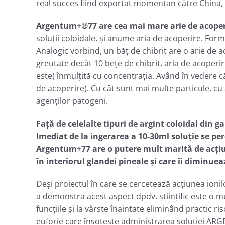
real succes fiind exportat momentan către China, 
Argentum+®77 are cea mai mare arie de acoperir
soluţii coloidale, şi anume aria de acoperire. For
Analogic vorbind, un băţ de chibrit are o arie de a
greutate decât 10 beţe de chibrit, aria de acoperir
este) înmulţită cu concentraţia. Având în vedere că
de acoperire). Cu cât sunt mai multe particule, c
agenţilor patogeni.
Faţă de celelalte tipuri de argint coloidal d
Imediat de la ingerarea a 10-30ml soluţie se per
Argentum+77 are o putere mult marită de acţiune
în interiorul glandei pineale şi care îi diminuea
Deşi proiectul în care se cercetează acţiunea ioni
a demonstra acest aspect dpdv. ştiinţific este o m
funcţiile şi la vârste înaintate eliminând practic 
euforie care însoţeşte administrarea soluţiei AR