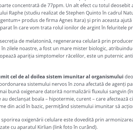
a foarte concentrată de 77ppm. Un alt efect cu totul deosebit
leului Raphe (studiu realizat de Stephen Quinto în cadrul Na
gentum+ produs de firma Agnes Itara) şi prin aceasta ajută la 
at în care vom trata rolul ionilor de argint în feluritele p
l secreţia de melatonină, regenerarea celulară prin produce
în zilele noastre, a fost un mare mister biologic, atribuind
pează apariţia simptomelor răcelilor, este un puternic anti
numit cel de al doilea sistem imunitar al organismului
deoa
coordonarea sistemului nervos în zona afectată de agenţi pat
mai bună oxigenare datorită normalizării fluxului sangvin (î
re au declanşat boala – hipotermie, curent – care afectează ci
rme din acid în bazic, permiţând sistemului imunitar să acţio
i sporirea oxigenării celulare este dovedită prin armonizarea 
ate cu aparatul Kirlian (link foto în curând).