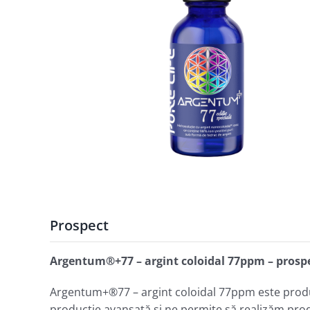
Prospect
Argentum®+77 – argint coloidal 77ppm – prosp
Argentum+®77 – argint coloidal 77ppm este produs
producţie avansată şi ne permite să realizăm pro