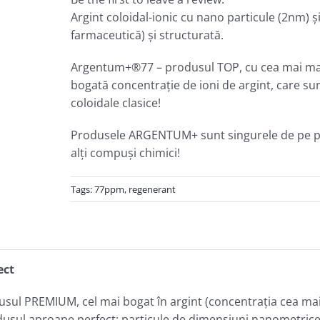
Argint coloidal-ionic cu nano particule (2nm) şi 
farmaceutică) şi structurată.
Argentum+®77 – produsul TOP, cu cea mai mare
bogată concentraţie de ioni de argint, care sunt
coloidale clasice!
Produsele ARGENTUM+ sunt singurele de pe pia
alţi compuşi chimici!
Tags:
77ppm
,
regenerant
ect
ul PREMIUM, cel mai bogat în argint (concentraţia cea mai
dusul aproape perfect: particule de dimensiuni nanometrice