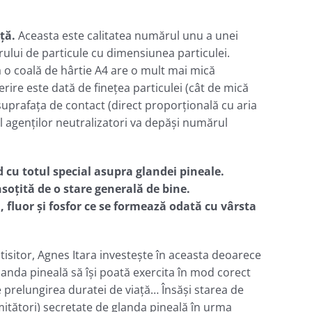
ţă.
Aceasta este calitatea numărul unu a unei
rului de particule cu dimensiunea particulei.
că o coală de hârtie A4 are o mult mai mică
rire este dată de fineţea particulei (cât de mică
 suprafaţa de contact (direct proporţională cu aria
l agenților neutralizatori va depăşi numărul
cu totul special asupra glandei pineale.
nsoţită de o stare generală de bine.
 fluor şi fosfor ce se formează odată cu vârsta
tisitor, Agnes Itara investeşte în aceasta deoarece
landa pineală să îşi poată exercita în mod corect
de prelungirea duratei de viaţă… Însăşi starea de
iţători) secretate de glanda pineală în urma