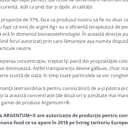
renţă, atât ca preţ dar şi dpdv. al calităţii.
în proporţie de 97%, face ca produsul nostru să fie nu doar ce
lu fapt că ionii de argint Ag+ au o eficienţă terapeutică de p
ă oră în domeniul bionanotehnologiei. În această direcţie pu
fiind forul autorizat) prin care lămureşte aşa-numita dispută 
articule neutre.
reşterea concentraţiei, treptat îşi pierd din proprietăţile col
 se diminuează. Astfel transparenţa devine gălbuie, chiar ma
rte scurtă de viaţă, în timp toate particulele se vor conglo
ţă (extraordinară pentru cunoscători) de a-şi păstra propr
şi la această concentraţie (de două ori şi jumătate mai mare
 a gamei de produse Argentum+®.
ma
ARGENTUM+® are autorizaţie de producţie pentru consu
 nano-food ce va apare în 2018 pe întreg teritoriu Europ