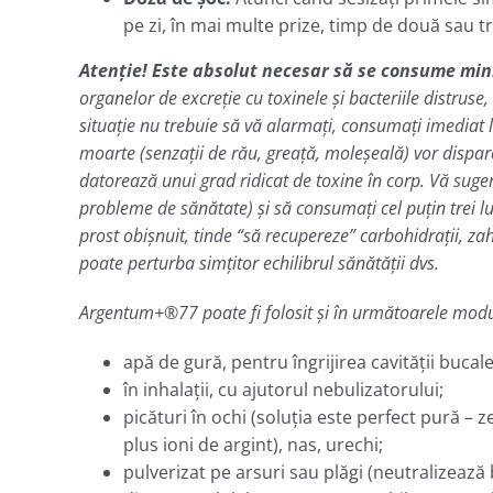
pe zi, în mai multe prize, timp de două sau t
Atenţie! Este absolut necesar să se consume m
organelor de excreţie cu toxinele şi bacteriile distrus
situaţie nu trebuie să vă alarmaţi, consumaţi imediat l
moarte (senzaţii de rău, greaţă, moleşeală) vor dispar
datorează unui grad ridicat de toxine în corp. Vă sugeră
probleme de sănătate) şi să consumaţi cel puţin trei 
prost obișnuit, tinde “să recupereze” carbohidraţii, zah
poate perturba simţitor echilibrul sănătăţii dvs.
Argentum+®77 poate fi folosit şi în următoarele modu
apă de gură, pentru îngrijirea cavităţii bucale 
în inhalaţii, cu ajutorul nebulizatorului;
picături în ochi (soluţia este perfect pură – 
plus ioni de argint), nas, urechi;
pulverizat pe arsuri sau plăgi (neutralizează 