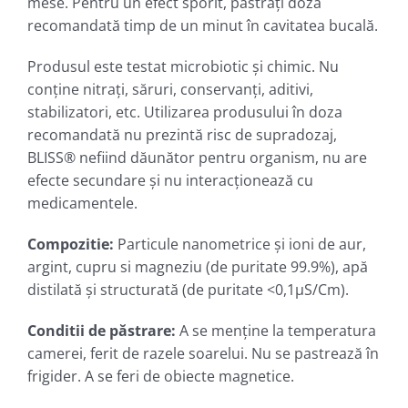
mese. Pentru un efect sporit, păstraţi doza
recomandată timp de un minut în cavitatea bucală.
Produsul este testat microbiotic şi chimic. Nu
conţine nitraţi, săruri, conservanţi, aditivi,
stabilizatori, etc. Utilizarea produsului în doza
recomandată nu prezintă risc de supradozaj,
BLISS® nefiind dăunător pentru organism, nu are
efecte secundare şi nu interacţionează cu
medicamentele.
Compozitie
:
Particule nanometrice şi ioni de aur,
argint, cupru si magneziu (de puritate 99.9%), apă
distilată şi structurată (de puritate <0,1µS/Cm).
Conditii de păstrare
:
A se menţine la temperatura
camerei, ferit de razele soarelui. Nu se pastrează în
frigider. A se feri de obiecte magnetice.