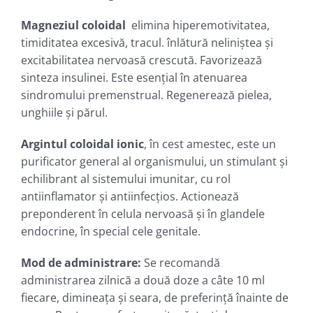
Magneziul coloidal
elimina hiperemotivitatea,
timiditatea excesivă, tracul. înlătură neliniştea şi
excitabilitatea nervoasă crescută. Favorizează
sinteza insulinei. Este esenţial în atenuarea
sindromului premenstrual. Regenerează pielea,
unghiile şi părul.
Argintul coloidal ionic
, în cest amestec, este un
purificator general al organismului, un stimulant şi
echilibrant al sistemului imunitar, cu rol
antiinflamator şi antiinfecţios. Actionează
preponderent în celula nervoasă şi în glandele
endocrine, în special cele genitale.
Mod de administrare
:
Se recomandă
administrarea zilnică a două doze a câte 10 ml
fiecare, dimineaţa şi seara, de preferinţă înainte de