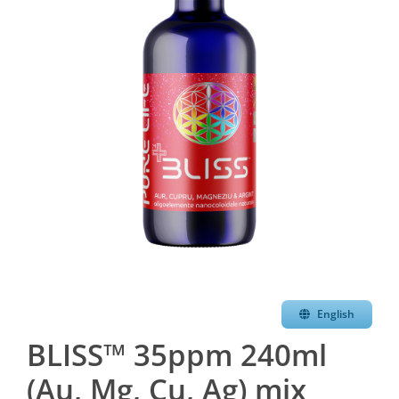
English
BLISS™ 35ppm 240ml
(Au, Mg, Cu, Ag) mix