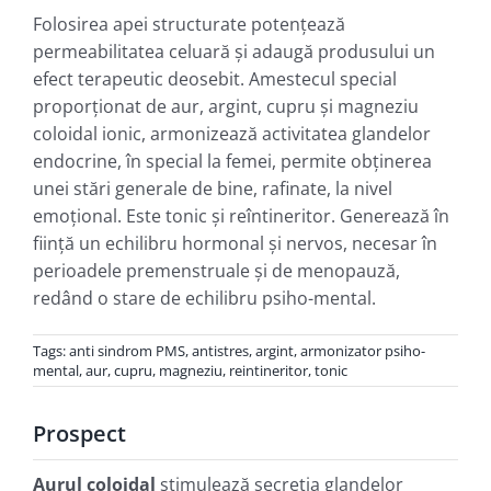
Folosirea apei structurate potenţează
permeabilitatea celuară şi adaugă produsului un
efect terapeutic deosebit. Amestecul special
proporţionat de aur, argint, cupru şi magneziu
coloidal ionic, armonizează activitatea glandelor
endocrine, în special la femei, permite obţinerea
unei stări generale de bine, rafinate, la nivel
emoţional. Este tonic şi reîntineritor. Generează în
fiinţă un echilibru hormonal şi nervos, necesar în
perioadele premenstruale şi de menopauză,
redând o stare de echilibru psiho-mental.
Tags:
anti sindrom PMS
,
antistres
,
argint
,
armonizator psiho-
mental
,
aur
,
cupru
,
magneziu
,
reintineritor
,
tonic
Prospect
Aurul coloidal
stimulează secreţia glandelor