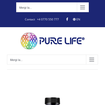
Skip
to
Mergi la...
content
Contact
+4 0770 550 777
EN
Mergi la...