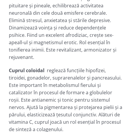
pituitare şi pineale, echilibrează activitatea
neuronală din cele două emisfere cerebrale.
Elimină stresul, anxietatea şi stările depresive.
Dinamizează voinţa şi reduce dependenţele
psihice. Fiind un excelent afrodiziac, creşte sex-
apeall-ul şi magnetismul erotic. Rol esenţial în
tonifierea inimii. Este revitalizant, armonizator şi
rejuvenant.
Cuprul coloidal
reglează funcţiile hipofizei,
tiroidei, gonadelor, suprarenalelor şi pancreasului.
Este important în metabolismul fierului şi
catalizator în procesul de formare a globulelor
roşii. Este antianemic şi tonic pentru sistemul
nervos. Ajută la pigmentarea şi protejarea pielii şi a
părului, elasticizează ţesutul conjunctiv. Alături de
vitamina C, cuprul joacă un rol esenţial în procesul
de sinteză a colagenului.