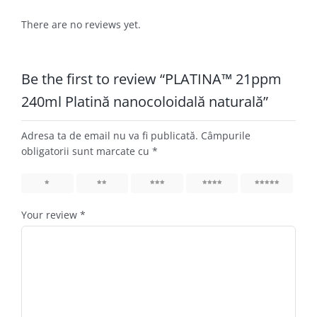
There are no reviews yet.
Be the first to review “PLATINA™ 21ppm
240ml Platină nanocoloidală naturală”
Adresa ta de email nu va fi publicată.
Câmpurile
obligatorii sunt marcate cu
*
1
2
3
4
5
Your review
*