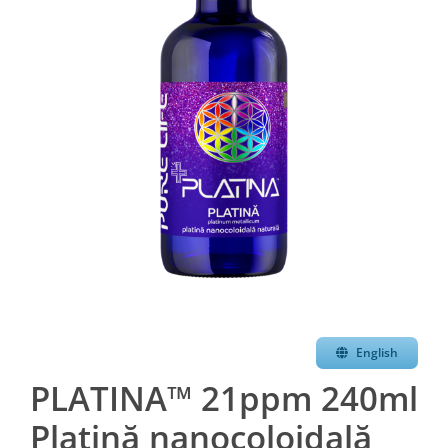
English
PLATINA™ 21ppm 240ml
Platină nanocoloidală