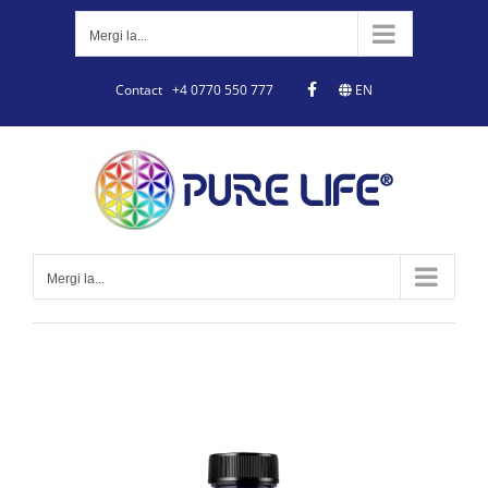
Skip
to
Mergi la...
content
Contact
+4 0770 550 777
EN
Mergi la...