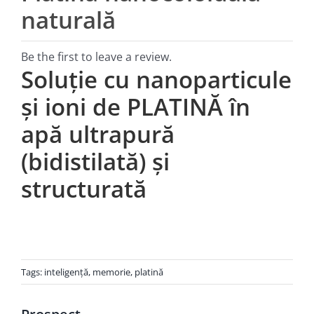
naturală
Be the first to leave a review.
Soluție cu nanoparticule
şi ioni de PLATINĂ în
apă ultrapură
(bidistilată) şi
structurată
Tags:
inteligenţă
,
memorie
,
platină