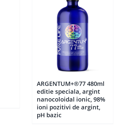
,
ARGENTUM+®77 480ml
editie speciala, argint
nanocoloidal ionic, 98%
ioni pozitivi de argint,
pH bazic