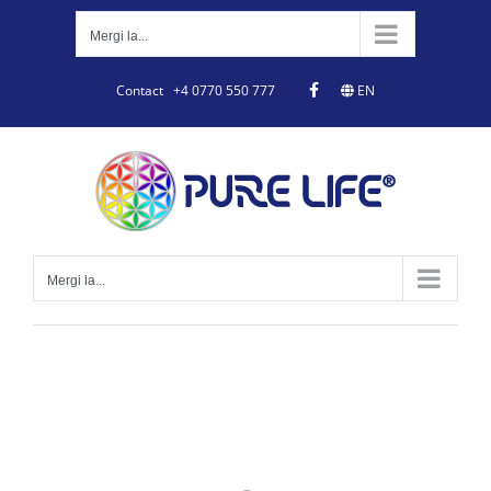
Skip
to
Mergi la...
content
Contact
+4 0770 550 777
EN
Mergi la...