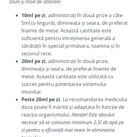
Doze şi mod de utilizare:
10ml pe zi
, administraţi în două prize a câte
5ml (o lingură), dimineaţa şi seara, de preferat
înainte de mese. Această cantitate este
suficientă pentru intreţinerea generală a
sănătăţii în special primăvara, toamna şi în
sezonul rece.
20ml pe zi
, administraţi în două prize,
dimineaţa şi seara, de preferat înainte de
mese. Această cantitate este utilizată cu
succes pentru potenţarea sistemului
imunitar.
Peste 20ml pe zi.
La recomandarea medicului
doza poate fi mărită şi adaptata în funcţie de
reacţia organismului.
Atenţie! Este absolut
necesar să se consume minimum 2,5l de apă pe
zi pentru o eficienţă mai mare în eliminarea