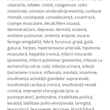
cataractă, cefalee, cistită, colagenoze, colici
intestinale, comoţie cerebrală (preventiv), confuzie
mintală, constipaţie, convalescenţă, coxartroză,
crampe musculare, decalcifiere osoasă,
demineralizare, depresie, dermită, eczemă,
emfizem pulmonar, enterită, eripizel, escare,
faringo-amigdalită, febră, furuncul, gripă, gută,
guturai, herpes, hipertensiune arterială, hipotonie
musculară, hepatită cronică, infarct miocardic
(preventiv), infarct pulmonar (preventiv), infecţie cu
escherichia coli (e. coli), infecţie urinară, infecţii
bacteriene cronice, inflamaţii, insolaţii, insomnie,
insuficienţa activităţii glandelor suprarenale,
insuficienţă cardiacă cronică, insuficienţă renală
cronică, intervenţii chirurgicale (pre- şi
postoperator), ipohondrie, iritabilitate psihică,
keratită, labilitate psiho-emoţională, laringită,
leucocitoză, leucopenie, leucoree, litiază biliară,