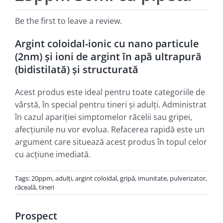
Be the first to leave a review.
Argint coloidal-ionic cu nano particule
(2nm) şi ioni de argint în apă ultrapură
(bidistilată) şi structurată
Acest produs este ideal pentru toate categoriile de
vârstă, în special pentru tineri şi adulţi. Administrat
în cazul apariţiei simptomelor răcelii sau gripei,
afecţiunile nu vor evolua. Refacerea rapidă este un
argument care situează acest produs în topul celor
cu acţiune imediată.
Tags:
20ppm
,
adulţi
,
argint coloidal
,
gripă
,
imunitate
,
pulverizator
,
răceală
,
tineri
Prospect