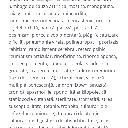
lumbago de cauză artritică, mastită, menopauză,
mialgii, micoză cutanată, miocardită,
mononucleoză infecţioasă, neurastenie, oreion,
orjelet, orhită, panică, pareză, pericardită,
pesimism, pioree alveolo-dentară, plăgi (cicatrizare
dificilă), pneumonie virală, polineuropatii, psoriazis,
rahitism, ramolisment cerebral, retard psihic,
reumatism articular, rinofaringită, rinoree apoasă,
rinoree purulentă, rubeolă, rujeolă, scădere în
greutate, scăderea imunităţii, scăderea memoriei
(faza de prenescenţă), schizofrenie, scleroză
multiplă, senescenţă, sindrom Down, sinuzită
cronică, spasmofilie, spondilită ankilopoietică,
stafilococie cutanată, sterilitate, stomatită, stres,
susceptibilitate, tetanie, traheită, tulburări ale
reflexelor (diminuare), tulburări de atenţie,
tulburări de digestie şi de absorbţie, tuse, ulcer
gastric şi duodenal, unghii deformate, uretrită,