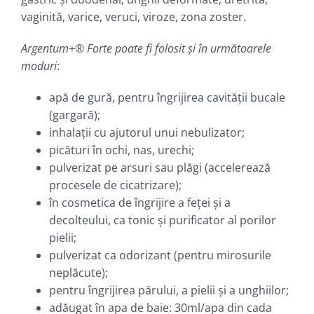
vaginită, varice, veruci, viroze, zona zoster.
Argentum+® Forte poate fi folosit şi în următoarele
moduri
:
apă de gură, pentru îngrijirea cavităţii bucale
(gargară);
inhalaţii cu ajutorul unui nebulizator;
picături în ochi, nas, urechi;
pulverizat pe arsuri sau plăgi (accelerează
procesele de cicatrizare);
în cosmetica de îngrijire a feţei şi a
decolteului, ca tonic şi purificator al porilor
pielii;
pulverizat ca odorizant (pentru mirosurile
neplăcute);
pentru îngrijirea părului, a pielii şi a unghiilor;
adăugat în apa de baie: 30ml/apa din cada