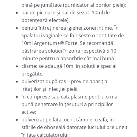
plină pe jumătate (purificator al porilor pielii);
băi de picioare şi băi de şezut: 10ml (le
potenţează efectele);
pentru întreţinerea igienei zonei intime. În
spălături vaginale se foloşeste o cantitate de
10ml Argentum+® Forte. Se recomandă
păstrarea soluţiei în zona respectivă 5-10
minute pentru o absorbţie cât mai bună.
clisme: se adaugă 10ml în soluţiile special
pregătite;
pulverizat după ras – previne apariţia
iritaţiilor şi infecţiei pielii;
în comprese sau cataplasme pentru o mai
bună penetrare în ţesuturi a principiilor
active;
pulverizat pe faţă, ochi, tâmple, ceafă, în
stările de oboseală datorate lucrului prelungit
în faţa calculatorului;