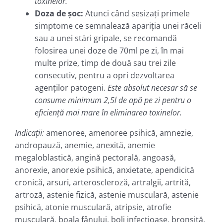
toxinelor.
Doza de şoc:
Atunci când sesizaţi primele
simptome ce semnalează apariţia unei răceli
sau a unei stări gripale, se recomandă
folosirea unei doze de 70ml pe zi, în mai
multe prize, timp de două sau trei zile
consecutiv, pentru a opri dezvoltarea
agenţilor patogeni.
Este absolut necesar să se
consume minimum 2,5l de apă pe zi pentru o
eficienţă mai mare în eliminarea toxinelor.
Indicaţii:
amenoree, amenoree psihică, amnezie,
andropauză, anemie, anexită, anemie
megaloblastică, angină pectorală, angoasă,
anorexie, anorexie psihică, anxietate, apendicită
cronică, arsuri, arteroscleroză, artralgii, artrită,
artroză, astenie fizică, astenie musculară, astenie
psihică, atonie musculară, atripsie, atrofie
musculară, boala fânului, boli infecţioase, bronşită,