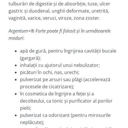
tulburări de digestie şi de absorbţie, tuse, ulcer
gastric şi duodenal, unghii deformate, uretrită,
vaginită, varice, veruci, viroze, zona zoster.
Argentum+® Forte poate fi folosit şi în următoarele
moduri
:
apă de gură, pentru îngrijirea cavităţii bucale
(gargară);
inhalaţii cu ajutorul unui nebulizator;
picături în ochi, nas, urechi;
pulverizat pe arsuri sau plăgi (accelerează
procesele de cicatrizare);
în cosmetica de îngrijire a feţei şi a
decolteului, ca tonic şi purificator al porilor
pielii;
pulverizat ca odorizant (pentru mirosurile
neplăcute);