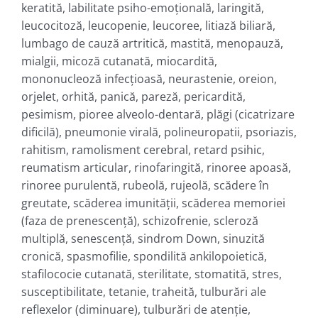
keratită, labilitate psiho-emoţională, laringită,
leucocitoză, leucopenie, leucoree, litiază biliară,
lumbago de cauză artritică, mastită, menopauză,
mialgii, micoză cutanată, miocardită,
mononucleoză infecţioasă, neurastenie, oreion,
orjelet, orhită, panică, pareză, pericardită,
pesimism, pioree alveolo-dentară, plăgi (cicatrizare
dificilă), pneumonie virală, polineuropatii, psoriazis,
rahitism, ramolisment cerebral, retard psihic,
reumatism articular, rinofaringită, rinoree apoasă,
rinoree purulentă, rubeolă, rujeolă, scădere în
greutate, scăderea imunităţii, scăderea memoriei
(faza de prenescenţă), schizofrenie, scleroză
multiplă, senescenţă, sindrom Down, sinuzită
cronică, spasmofilie, spondilită ankilopoietică,
stafilococie cutanată, sterilitate, stomatită, stres,
susceptibilitate, tetanie, traheită, tulburări ale
reflexelor (diminuare), tulburări de atenţie,