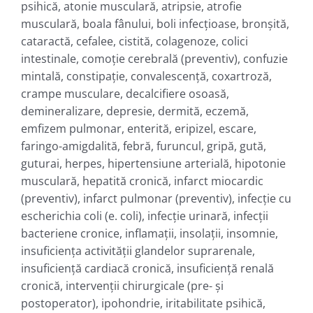
psihică, atonie musculară, atripsie, atrofie
musculară, boala fânului, boli infecţioase, bronşită,
cataractă, cefalee, cistită, colagenoze, colici
intestinale, comoţie cerebrală (preventiv), confuzie
mintală, constipaţie, convalescenţă, coxartroză,
crampe musculare, decalcifiere osoasă,
demineralizare, depresie, dermită, eczemă,
emfizem pulmonar, enterită, eripizel, escare,
faringo-amigdalită, febră, furuncul, gripă, gută,
guturai, herpes, hipertensiune arterială, hipotonie
musculară, hepatită cronică, infarct miocardic
(preventiv), infarct pulmonar (preventiv), infecţie cu
escherichia coli (e. coli), infecţie urinară, infecţii
bacteriene cronice, inflamaţii, insolaţii, insomnie,
insuficienţa activităţii glandelor suprarenale,
insuficienţă cardiacă cronică, insuficienţă renală
cronică, intervenţii chirurgicale (pre- şi
postoperator), ipohondrie, iritabilitate psihică,