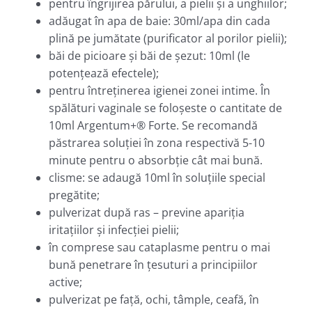
pentru îngrijirea părului, a pielii şi a unghiilor;
adăugat în apa de baie: 30ml/apa din cada
plină pe jumătate (purificator al porilor pielii);
băi de picioare şi băi de şezut: 10ml (le
potenţează efectele);
pentru întreţinerea igienei zonei intime. În
spălături vaginale se foloşeste o cantitate de
10ml Argentum+® Forte. Se recomandă
păstrarea soluţiei în zona respectivă 5-10
minute pentru o absorbţie cât mai bună.
clisme: se adaugă 10ml în soluţiile special
pregătite;
pulverizat după ras – previne apariţia
iritaţiilor şi infecţiei pielii;
în comprese sau cataplasme pentru o mai
bună penetrare în ţesuturi a principiilor
active;
pulverizat pe faţă, ochi, tâmple, ceafă, în