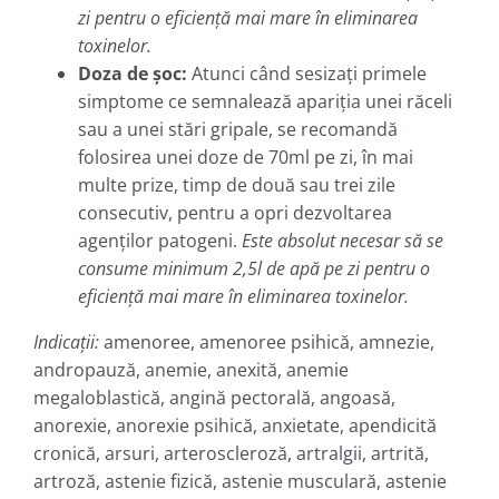
zi pentru o eficienţă mai mare în eliminarea
toxinelor.
Doza de şoc:
Atunci când sesizaţi primele
simptome ce semnalează apariţia unei răceli
sau a unei stări gripale, se recomandă
folosirea unei doze de 70ml pe zi, în mai
multe prize, timp de două sau trei zile
consecutiv, pentru a opri dezvoltarea
agenţilor patogeni.
Este absolut necesar să se
consume minimum 2,5l de apă pe zi pentru o
eficienţă mai mare în eliminarea toxinelor.
Indicaţii:
amenoree, amenoree psihică, amnezie,
andropauză, anemie, anexită, anemie
megaloblastică, angină pectorală, angoasă,
anorexie, anorexie psihică, anxietate, apendicită
cronică, arsuri, arteroscleroză, artralgii, artrită,
artroză, astenie fizică, astenie musculară, astenie