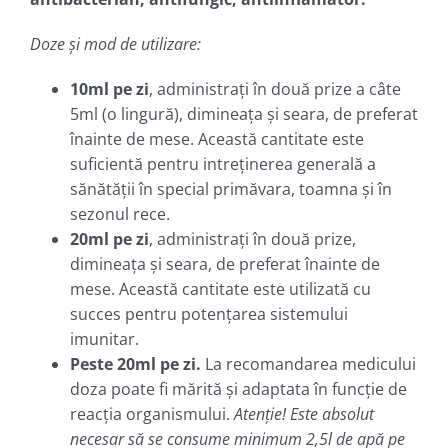
Doze şi mod de utilizare:
10ml pe zi
, administraţi în două prize a câte
5ml (o lingură), dimineaţa şi seara, de preferat
înainte de mese. Această cantitate este
suficientă pentru intreţinerea generală a
sănătăţii în special primăvara, toamna şi în
sezonul rece.
20ml pe zi
, administraţi în două prize,
dimineaţa şi seara, de preferat înainte de
mese. Această cantitate este utilizată cu
succes pentru potenţarea sistemului
imunitar.
Peste 20ml pe zi.
La recomandarea medicului
doza poate fi mărită şi adaptata în funcţie de
reacţia organismului.
Atenţie! Este absolut
necesar să se consume minimum 2,5l de apă pe