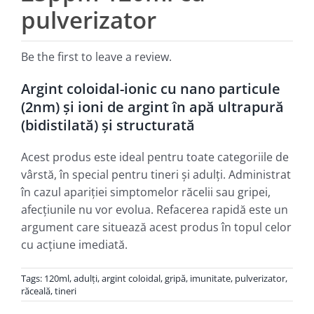
pulverizator
Be the first to leave a review.
Argint coloidal-ionic cu nano particule
(2nm) şi ioni de argint în apă ultrapură
(bidistilată) şi structurată
Acest produs este ideal pentru toate categoriile de
vârstă, în special pentru tineri şi adulţi. Administrat
în cazul apariţiei simptomelor răcelii sau gripei,
afecţiunile nu vor evolua. Refacerea rapidă este un
argument care situează acest produs în topul celor
cu acţiune imediată.
Tags:
120ml
,
adulţi
,
argint coloidal
,
gripă
,
imunitate
,
pulverizator
,
răceală
,
tineri