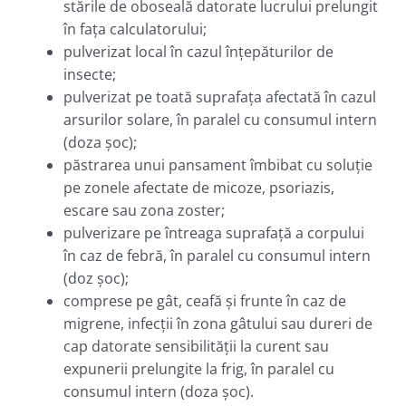
stările de oboseală datorate lucrului prelungit
în faţa calculatorului;
pulverizat local în cazul înţepăturilor de
insecte;
pulverizat pe toată suprafaţa afectată în cazul
arsurilor solare, în paralel cu consumul intern
(doza şoc);
păstrarea unui pansament îmbibat cu soluţie
pe zonele afectate de micoze, psoriazis,
escare sau zona zoster;
pulverizare pe întreaga suprafaţă a corpului
în caz de febră, în paralel cu consumul intern
(doz şoc);
comprese pe gât, ceafă şi frunte în caz de
migrene, infecţii în zona gâtului sau dureri de
cap datorate sensibilităţii la curent sau
expunerii prelungite la frig, în paralel cu
consumul intern (doza şoc).