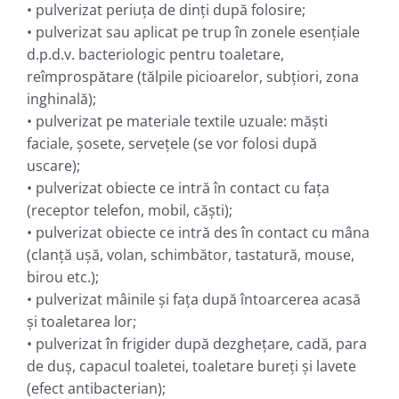
• pulverizat periuţa de dinţi după folosire;
• pulverizat sau aplicat pe trup în zonele esenţiale
d.p.d.v. bacteriologic pentru toaletare,
reîmprospătare (tălpile picioarelor, subţiori, zona
inghinală);
• pulverizat pe materiale textile uzuale: măşti
faciale, şosete, serveţele (se vor folosi după
uscare);
• pulverizat obiecte ce intră în contact cu faţa
(receptor telefon, mobil, căşti);
• pulverizat obiecte ce intră des în contact cu mâna
(clanţă uşă, volan, schimbător, tastatură, mouse,
birou etc.);
• pulverizat mâinile şi faţa după întoarcerea acasă
şi toaletarea lor;
• pulverizat în frigider după dezgheţare, cadă, para
de duş, capacul toaletei, toaletare bureţi şi lavete
(efect antibacterian);