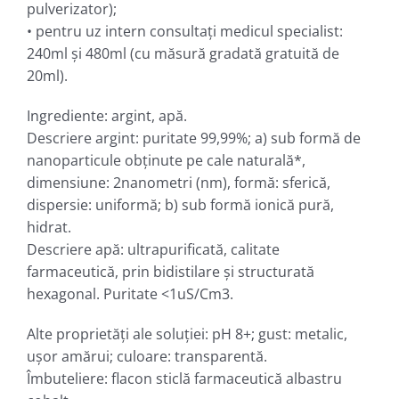
pulverizator);
• pentru uz intern consultaţi medicul specialist:
240ml şi 480ml (cu măsură gradată gratuită de
20ml).
Ingrediente: argint, apă.
Descriere argint: puritate 99,99%; a) sub formă de
nanoparticule obţinute pe cale naturală*,
dimensiune: 2nanometri (nm), formă: sferică,
dispersie: uniformă; b) sub formă ionică pură,
hidrat.
Descriere apă: ultrapurificată, calitate
farmaceutică, prin bidistilare şi structurată
hexagonal. Puritate <1uS/Cm3.
Alte proprietăţi ale soluţiei: pH 8+; gust: metalic,
uşor amărui; culoare: transparentă.
Îmbuteliere: flacon sticlă farmaceutică albastru