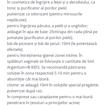
în cosmetica de îngrijire a feţei şi a decolteului, ca
tonic şi purificator al porilor pielii;
pulverizat ca odorizant (pentru mirosurile
neplăcute);
pentru îngrijirea părului, a pielii şi a unghiilor;
adăugat în apa de baie: 25ml/apa din cada plină pe
jumatate (purificator al porilor pielii);
băi de picioare şi băi de şezut: 10ml (le potenţează
efectele);
pentru întreţinerea igienei zonei intime. În
spălături vaginale se foloseşte o cantitate de 5ml
Argentum+® KIDS. Se recomandă păstrarea
soluţiei în zona respectivă 5-10 min pentru o
absorbţie cât mai bună.
clisme: se adaugă 10ml în soluţiile special pregătite;
pulverizat după ras;
în comprese sau cataplasme pentru o mai bună
penetrare în ţesuturi a principiilor active;