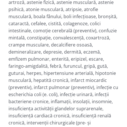
artroză, astenie fizică, astenie musculară, astenie
psihică, atonie musculară, atripsie, atrofie
musculară, boala fânului, boli infecţioase, bronşită,
cataractă, cefalee, cistită, colagenoze, colici
intestinale, comoţie cerebrală (preventiv), confuzie
mintală, constipaţie, convalescenţă, coxartroză,
crampe musculare, decalcifiere osoasă,
demineralizare, depresie, dermită, eczemă,
emfizem pulmonar, enterită, eripizel, escare,
faringo-amigdalită, febră, furuncul, gripă, gută,
guturai, herpes, hipertensiune arterială, hipotonie
musculară, hepatită cronică, infarct miocardic
(preventiv), infarct pulmonar (preventiv), infecţie cu
escherichia coli (e. coli), infecţie urinară, infecţii
bacteriene cronice, inflamaţii, insolaţii, insomnie,
insuficienţa activităţii glandelor suprarenale,
insuficienţă cardiacă cronică, insuficienţă renală
cronică, intervenţii chirurgicale (pre- şi