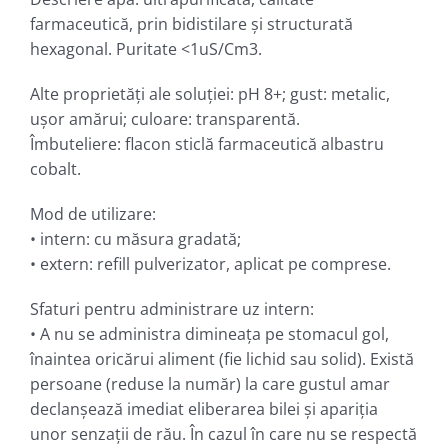
farmaceutică, prin bidistilare şi structurată
hexagonal. Puritate <1uS/Cm3.
Alte proprietăţi ale soluţiei: pH 8+; gust: metalic,
uşor amărui; culoare: transparentă.
Îmbuteliere: flacon sticlă farmaceutică albastru
cobalt.
Mod de utilizare:
• intern: cu măsura gradată;
• extern: refill pulverizator, aplicat pe comprese.
Sfaturi pentru administrare uz intern:
• A nu se administra dimineaţa pe stomacul gol,
înaintea oricărui aliment (fie lichid sau solid). Există
persoane (reduse la număr) la care gustul amar
declanşează imediat eliberarea bilei şi apariţia
unor senzaţii de rău. În cazul în care nu se respectă