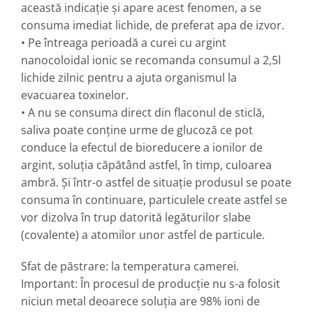
această indicaţie şi apare acest fenomen, a se
consuma imediat lichide, de preferat apa de izvor.
• Pe întreaga perioadă a curei cu argint
nanocoloidal ionic se recomanda consumul a 2,5l
lichide zilnic pentru a ajuta organismul la
evacuarea toxinelor.
• A nu se consuma direct din flaconul de sticlă,
saliva poate conţine urme de glucoză ce pot
conduce la efectul de bioreducere a ionilor de
argint, soluţia căpătând astfel, în timp, culoarea
ambră. Şi într-o astfel de situaţie produsul se poate
consuma în continuare, particulele create astfel se
vor dizolva în trup datorită legăturilor slabe
(covalente) a atomilor unor astfel de particule.
Sfat de păstrare: la temperatura camerei.
Important: În procesul de producţie nu s-a folosit
niciun metal deoarece soluţia are 98% ioni de