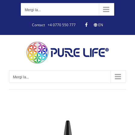
Skip
to
Mergi la...
content
Contact
+4 0770 550 777
EN
Mergi la...