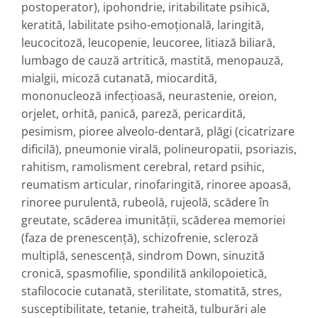
postoperator), ipohondrie, iritabilitate psihică,
keratită, labilitate psiho-emoţională, laringită,
leucocitoză, leucopenie, leucoree, litiază biliară,
lumbago de cauză artritică, mastită, menopauză,
mialgii, micoză cutanată, miocardită,
mononucleoză infecţioasă, neurastenie, oreion,
orjelet, orhită, panică, pareză, pericardită,
pesimism, pioree alveolo-dentară, plăgi (cicatrizare
dificilă), pneumonie virală, polineuropatii, psoriazis,
rahitism, ramolisment cerebral, retard psihic,
reumatism articular, rinofaringită, rinoree apoasă,
rinoree purulentă, rubeolă, rujeolă, scădere în
greutate, scăderea imunităţii, scăderea memoriei
(faza de prenescenţă), schizofrenie, scleroză
multiplă, senescenţă, sindrom Down, sinuzită
cronică, spasmofilie, spondilită ankilopoietică,
stafilococie cutanată, sterilitate, stomatită, stres,
susceptibilitate, tetanie, traheită, tulburări ale