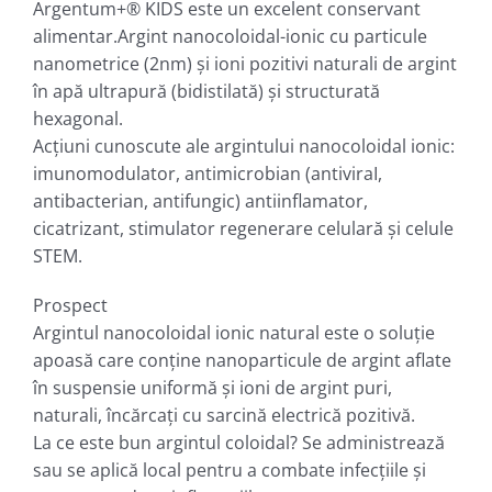
Argentum+® KIDS este un excelent conservant
alimentar.Argint nanocoloidal-ionic cu particule
nanometrice (2nm) şi ioni pozitivi naturali de argint
în apă ultrapură (bidistilată) şi structurată
hexagonal.
Acţiuni cunoscute ale argintului nanocoloidal ionic:
imunomodulator, antimicrobian (antiviraI,
antibacterian, antifungic) antiinflamator,
cicatrizant, stimulator regenerare celulară şi celule
STEM.
Prospect
Argintul nanocoloidal ionic natural este o soluție
apoasă care conține nanoparticule de argint aflate
în suspensie uniformă şi ioni de argint puri,
naturali, încărcaţi cu sarcină electrică pozitivă.
La ce este bun argintul coloidal? Se administrează
sau se aplică local pentru a combate infecțiile și