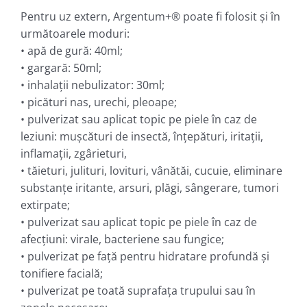
Pentru uz extern, Argentum+® poate fi folosit şi în
următoarele moduri:
• apă de gură: 40ml;
• gargară: 50ml;
• inhalaţii nebulizator: 30ml;
• picături nas, urechi, pleoape;
• pulverizat sau aplicat topic pe piele în caz de
leziuni: muşcături de insectă, înţepături, iritaţii,
inflamaţii, zgârieturi,
• tăieturi, julituri, lovituri, vânătăi, cucuie, eliminare
substanţe iritante, arsuri, plăgi, sângerare, tumori
extirpate;
• pulverizat sau aplicat topic pe piele în caz de
afecţiuni: viraIe, bacteriene sau fungice;
• pulverizat pe faţă pentru hidratare profundă şi
tonifiere facială;
• pulverizat pe toată suprafaţa trupului sau în