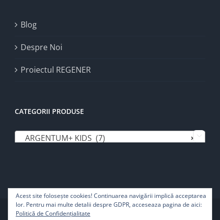
Blog
Despre Noi
Proiectul REGENER
CATEGORII PRODUSE
ARGENTUM+ KIDS (7)
×

Acest site foloseşte cookies! Continuarea navigării implică acceptarea
lor. Pentru mai multe detalii despre GDPR, acceseaza pagina de aici:
Copyright 2022 | Pure Life SRL - Toate drepturile rezervate
Politică de Confidențialitate