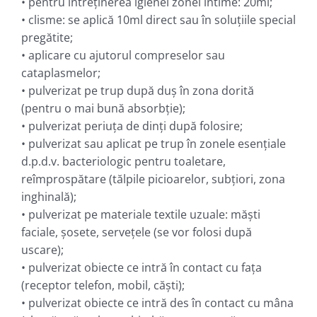
• pentru întreţinerea igienei zonei intime: 20ml;
• clisme: se aplică 10ml direct sau în soluţiile special
pregătite;
• aplicare cu ajutorul compreselor sau
cataplasmelor;
• pulverizat pe trup după duş în zona dorită
(pentru o mai bună absorbţie);
• pulverizat periuţa de dinţi după folosire;
• pulverizat sau aplicat pe trup în zonele esenţiale
d.p.d.v. bacteriologic pentru toaletare,
reîmprospătare (tălpile picioarelor, subţiori, zona
inghinală);
• pulverizat pe materiale textile uzuale: măşti
faciale, şosete, serveţele (se vor folosi după
uscare);
• pulverizat obiecte ce intră în contact cu faţa
(receptor telefon, mobil, căşti);
• pulverizat obiecte ce intră des în contact cu mâna