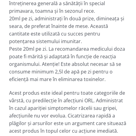
întreţinerea generală a sănătăţii în special
primavara, toamna şi în sezonul rece.
20ml pe zi, administraţi în două prize, dimineaţa şi
seara, de preferat înainte de mese. Această
cantitate este utilizată cu succes pentru
potenţarea sistemului imunitar.
Peste 20ml pe zi. La recomandarea medicului doza
poate fi mărită şi adaptată în funcţie de reacţia
organismului. Atenţie! Este absolut necesar să se
consume minimum 2,5l de apă pe zi pentru o
eficienţă mai mare în eliminarea toxinelor.
Acest produs este ideal pentru toate categoriile de
vârstă, cu predilecţie în afecţiuni ORL. Administrat
în cazul apariţiei simptomelor răcelii sau gripei,
afecţiunile nu vor evolua. Cicatrizarea rapidă a
plăgilor şi arsurilor este un argument care situează
acest produs în topul celor cu acţiune imediată.