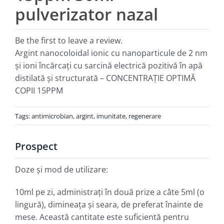
pulverizator nazal
Be the first to leave a review.
Argint nanocoloidal ionic cu nanoparticule de 2 nm
şi ioni încărcaţi cu sarcină electrică pozitivă în apă
distilată şi structurată – CONCENTRAŢIE OPTIMĂ
COPII 15PPM
Tags:
antimicrobian
,
argint
,
imunitate
,
regenerare
Prospect
Doze şi mod de utilizare:
10ml pe zi, administraţi în două prize a câte 5ml (o
lingură), dimineaţa şi seara, de preferat înainte de
mese. Această cantitate este suficientă pentru