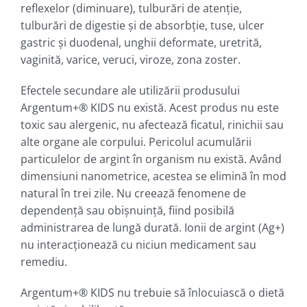
reflexelor (diminuare), tulburări de atenţie,
tulburări de digestie şi de absorbţie, tuse, ulcer
gastric şi duodenal, unghii deformate, uretrită,
vaginită, varice, veruci, viroze, zona zoster.
Efectele secundare ale utilizării produsului
Argentum+® KIDS nu există. Acest produs nu este
toxic sau alergenic, nu afectează ficatul, rinichii sau
alte organe ale corpului. Pericolul acumulării
particulelor de argint în organism nu există. Având
dimensiuni nanometrice, acestea se elimină în mod
natural în trei zile. Nu creează fenomene de
dependenţă sau obişnuinţă, fiind posibilă
administrarea de lungă durată. Ionii de argint (Ag+)
nu interacţionează cu niciun medicament sau
remediu.
Argentum+® KIDS nu trebuie să înlocuiască o dietă