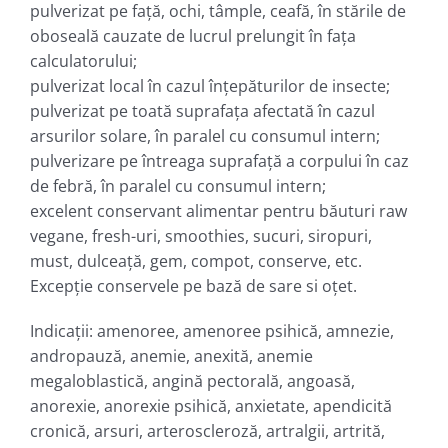
pulverizat pe faţă, ochi, tâmple, ceafă, în stările de
oboseală cauzate de lucrul prelungit în faţa
calculatorului;
pulverizat local în cazul înţepăturilor de insecte;
pulverizat pe toată suprafaţa afectată în cazul
arsurilor solare, în paralel cu consumul intern;
pulverizare pe întreaga suprafaţă a corpului în caz
de febră, în paralel cu consumul intern;
excelent conservant alimentar pentru băuturi raw
vegane, fresh-uri, smoothies, sucuri, siropuri,
must, dulceaţă, gem, compot, conserve, etc.
Excepţie conservele pe bază de sare si oţet.
Indicaţii: amenoree, amenoree psihică, amnezie,
andropauză, anemie, anexită, anemie
megaloblastică, angină pectorală, angoasă,
anorexie, anorexie psihică, anxietate, apendicită
cronică, arsuri, arteroscleroză, artralgii, artrită,