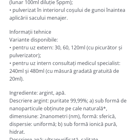
(lunar 100ml diluţie 5ppm);
• pulverizat în interiorul coşului de gunoi înaintea
aplicării sacului menajer.
Informaţii tehnice
Variante disponibile:
• pentru uz extern: 30, 60, 120ml (cu picurător şi
pulverizator);
• pentru uz intern consultaţi medicul specialist:
240ml şi 480ml (cu măsură gradată gratuită de
20ml).
Ingrediente: argint, apă.
Descriere argint: puritate 99,99%; a) sub formă de
nanoparticule obţinute pe cale naturală*,
dimensiune: 2nanometri (nm), formă: sferică,
dispersie: uniformă; b) sub formă ionică pură,
hidrat.
Descriere apă: ultrapurificată, calitate