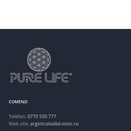
COMENZI
Telefon:
0770 550 777
Web site:
argintcoloidal-ionic.ro