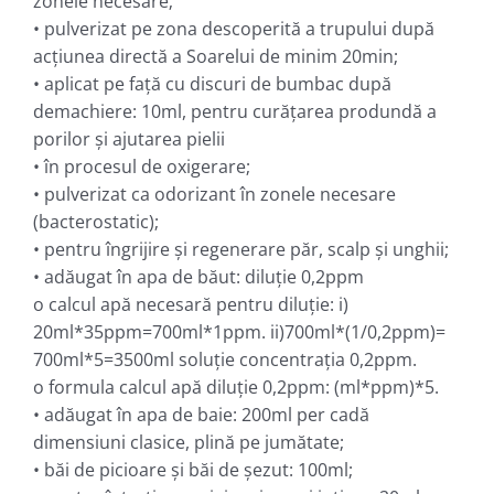
zonele necesare;
• pulverizat pe zona descoperită a trupului după
acţiunea directă a Soarelui de minim 20min;
• aplicat pe faţă cu discuri de bumbac după
demachiere: 10ml, pentru curăţarea produndă a
porilor şi ajutarea pielii
• în procesul de oxigerare;
• pulverizat ca odorizant în zonele necesare
(bacterostatic);
• pentru îngrijire şi regenerare păr, scalp şi unghii;
• adăugat în apa de băut: diluţie 0,2ppm
o calcul apă necesară pentru diluţie: i)
20ml*35ppm=700ml*1ppm. ii)700ml*(1/0,2ppm)=
700ml*5=3500ml soluţie concentraţia 0,2ppm.
o formula calcul apă diluţie 0,2ppm: (ml*ppm)*5.
• adăugat în apa de baie: 200ml per cadă
dimensiuni clasice, plină pe jumătate;
• băi de picioare şi băi de şezut: 100ml;