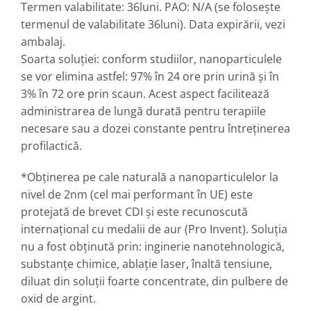
Termen valabilitate: 36luni. PAO: N/A (se foloseşte
termenul de valabilitate 36luni). Data expirării, vezi
ambalaj.
Soarta soluţiei: conform studiilor, nanoparticulele
se vor elimina astfel: 97% în 24 ore prin urină şi în
3% în 72 ore prin scaun. Acest aspect facilitează
administrarea de lungă durată pentru terapiile
necesare sau a dozei constante pentru întreţinerea
profilactică.
*Obţinerea pe cale naturală a nanoparticulelor la
nivel de 2nm (cel mai performant în UE) este
protejată de brevet CDI şi este recunoscută
internaţional cu medalii de aur (Pro Invent). Soluţia
nu a fost obţinută prin: inginerie nanotehnologică,
substanţe chimice, ablaţie laser, înaltă tensiune,
diluat din soluţii foarte concentrate, din pulbere de
oxid de argint.