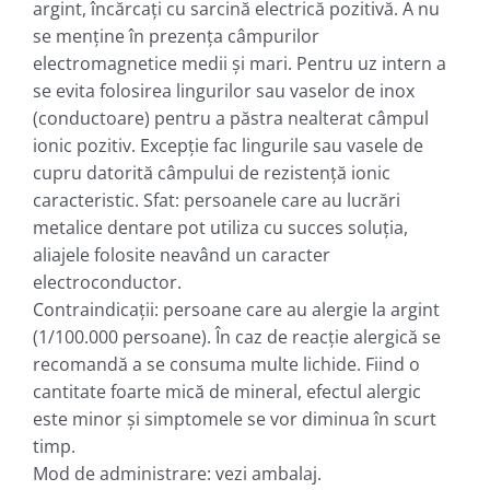
argint, încărcaţi cu sarcină electrică pozitivă. A nu
se menţine în prezenţa câmpurilor
electromagnetice medii şi mari. Pentru uz intern a
se evita folosirea lingurilor sau vaselor de inox
(conductoare) pentru a păstra nealterat câmpul
ionic pozitiv. Excepţie fac lingurile sau vasele de
cupru datorită câmpului de rezistenţă ionic
caracteristic. Sfat: persoanele care au lucrări
metalice dentare pot utiliza cu succes soluţia,
aliajele folosite neavând un caracter
electroconductor.
Contraindicaţii: persoane care au alergie la argint
(1/100.000 persoane). În caz de reacţie alergică se
recomandă a se consuma multe lichide. Fiind o
cantitate foarte mică de mineral, efectul alergic
este minor şi simptomele se vor diminua în scurt
timp.
Mod de administrare: vezi ambalaj.