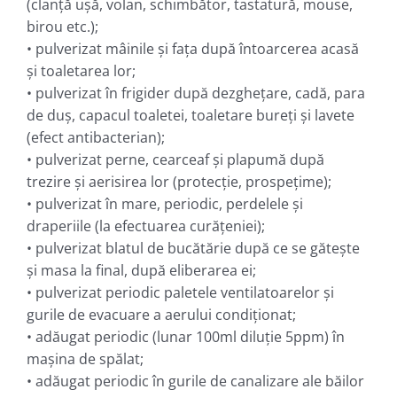
(clanţă uşă, volan, schimbător, tastatură, mouse,
birou etc.);
• pulverizat mâinile şi faţa după întoarcerea acasă
şi toaletarea lor;
• pulverizat în frigider după dezgheţare, cadă, para
de duş, capacul toaletei, toaletare bureţi şi lavete
(efect antibacterian);
• pulverizat perne, cearceaf şi plapumă după
trezire şi aerisirea lor (protecţie, prospeţime);
• pulverizat în mare, periodic, perdelele şi
draperiile (la efectuarea curăţeniei);
• pulverizat blatul de bucătărie după ce se găteşte
şi masa la final, după eliberarea ei;
• pulverizat periodic paletele ventilatoarelor şi
gurile de evacuare a aerului condiţionat;
• adăugat periodic (lunar 100ml diluţie 5ppm) în
maşina de spălat;
• adăugat periodic în gurile de canalizare ale băilor