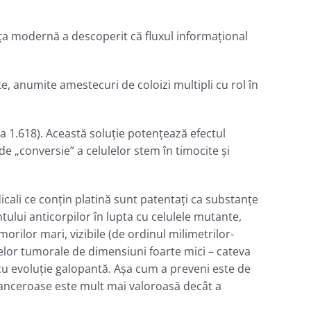
iinţa modernă a descoperit că fluxul informaţional
e, anumite amestecuri de coloizi multipli cu rol în
a 1.618). Această soluţie potenţează efectul
de „conversie” a celulelor stem în timocite şi
icali ce conţin platină sunt patentaţi ca substanţe
ului anticorpilor în lupta cu celulele mutante,
orilor mari, vizibile (de ordinul milimetrilor-
elor tumorale de dimensiuni foarte mici – cateva
u evoluţie galopantă. Aşa cum a preveni este de
 canceroase este mult mai valoroasă decât a