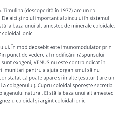
 Timulina (descoperită în 1977) are un rol
 De aici şi rolul important al zincului în sistemul
 stă la baza unui alt amestec de minerale coloidale,
coloidal ionic.
sului. În mod deosebit este imunomodulator prin
Din punct de vedere al modificării răspunsului
 sunt exogeni, VENUS nu este contraindicat în
ri imunitari pentru a ajuta organismul să nu
onstatat că poate apare şi în alte ţesuturi) are un
i a colagenului). Cupru coloidal sporeşte secreţia
olagenului natural. El stă la baza unui alt amestec
eziu coloidal şi argint coloidal ionic.