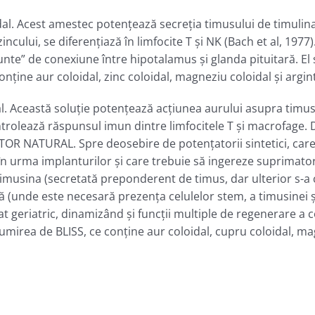
al. Acest amestec potenţează secreţia timusului de timulina.
ncului, se diferenţiază în limfocite T şi NK (Bach et al, 1977).
punte” de conexiune între hipotalamus şi glanda pituitară. El
ine aur coloidal, zinc coloidal, magneziu coloidal şi argint 
l. Această soluţie potenţează acţiunea aurului asupra timu
trolează răspunsul imun dintre limfocitele T şi macrofage. 
OR NATURAL. Spre deosebire de potenţatorii sintetici, care
în urma implanturilor şi care trebuie să ingereze suprimato
imusina (secretată preponderent de timus, dar ulterior s-a c
ră (unde este necesară prezenţa celulelor stem, a timusinei ş
t geriatric, dinamizând şi funcţii multiple de regenerare a c
irea de BLISS, ce conţine aur coloidal, cupru coloidal, magn