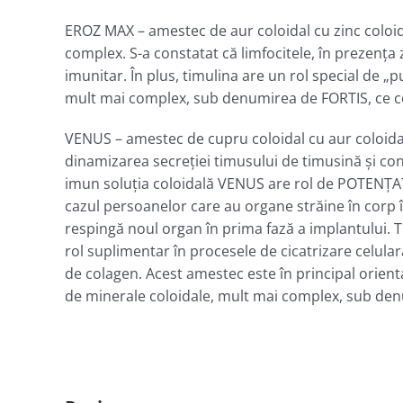
EROZ MAX – amestec de aur coloidal cu zinc coloid
complex. S-a constatat că limfocitele, în prezenţa zi
imunitar. În plus, timulina are un rol special de „
mult mai complex, sub denumirea de FORTIS, ce conţ
VENUS – amestec de cupru coloidal cu aur coloida
dinamizarea secreţiei timusului de timusină şi con
imun soluţia coloidală VENUS are rol de POTENŢAT
cazul persoanelor care au organe străine în corp 
respingă noul organ în prima fază a implantului. T
rol suplimentar în procesele de cicatrizare celula
de colagen. Acest amestec este în principal orienta
de minerale coloidale, mult mai complex, sub denum