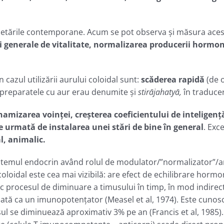
cetările contemporane. Acum se pot observa şi măsura aceste
 generale de vitalitate, normalizarea producerii hormonilo
cazul utilizării aurului coloidal sunt:
scăderea rapidă
(de 
, preparatele cu aur erau denumite şi
stirājahatyā,
în traducer
inamizarea voinței, creșterea coeficientului de
inteligenț
ie urmată de instalarea unei stări de bine în general
. Exc
, animalic.
 sistemul endocrin având rolul de modulator/”normalizator”/a
coloidal este cea mai vizibilă: are efect de echilibrare hormo
c procesul de diminuare a timusului în timp, în mod indirect: 
odată ca un imunopotenţator (Measel et al, 1974). Este cuno
usul se diminuează aproximativ 3% pe an (Francis et al, 1985).