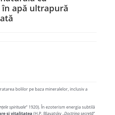
 în apă ultrapură
rată
atarea bolilor pe baza mineralelor, inclusiv a
nţele spirituale
” 1920). În ezoterism energia subtilă
re și vitalitatea
(H.P. Blavatsky „
Doctrina secretă
”