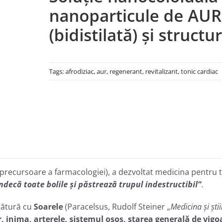
nanoparticule de AUR
(bidistilată) și structu
Tags:
afrodiziac
,
aur
,
regenerant
,
revitalizant
,
tonic cardiac
(precursoare a farmacologiei), a dezvoltat medicina pentru tr
ecă toate bolile și păstrează trupul indestructibil”
.
egătură cu
Soarele
(Paracelsus, Rudolf Steiner „
Medicina şi ştii
, inima, arterele, sistemul osos, starea generală de vigoa