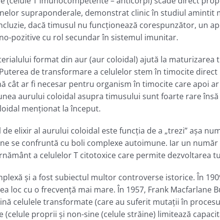
re (celule T imunocompetente – anticorpi) scade direct prop
lor supraponderale, demonstrat clinic în studiul amintit mai
n concluzie, dacă timusul nu funcţionează corespunzător, un 
ono-pozitive cu rol secundar în sistemul imunitar.
ialului format din aur (aur coloidal) ajută la maturizarea t
. Puterea de transformare a celulelor stem în timocite direc
 cât ar fi necesar pentru organism în timocite care apoi ar 
ţiunea aurului coloidal asupra timusului sunt foarte rare îns
oloidal menţionat la început.
de elixir al aurului coloidal este funcţia de a „trezi” aşa num
ane se confruntă cu boli complexe autoimune. Iar un număr ş
ernământ a celulelor T citotoxice care permite dezvoltarea t
plexă și a fost subiectul multor controverse istorice. În 190
ea loc cu o frecvență mai mare. În 1957, Frank Macfarlane Bu
nă celulele transformate (care au suferit mutaţii în procesul
e (celule proprii și non-sine (celule străine) limitează capa