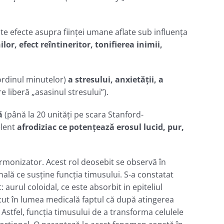
 efecte asupra ființei umane aflate sub influenţa
r, efect reîntineritor, tonifierea inimii,
ordinul minutelor)
a stresului, anxietății, a
e liberă „asasinul stresului”).
ă
(până la 20 unități pe scara Stanford-
elent
afrodiziac ce potenţează erosul lucid, pur,
rmonizator. Acest rol deosebit se observă în
nală ce susţine funcţia timusului. S-a constatat
aurul coloidal, ce este absorbit in epiteliul
scut în lumea medicală faptul că după atingerea
 Astfel, funcţia timusului de a transforma celulele