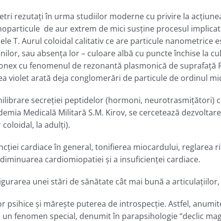
i rezutaţi în urma studiilor moderne cu privire la acţiunea 
noparticule de aur extrem de mici susţine procesul implicat 
lele T. Aurul coloidal calitativ ce are particule nanometrice e
nilor, sau absenţa lor – culoare albă cu puncte închise la c
conex cu fenomenul de rezonantă plasmonică de suprafaţă RPS 
a violet arată deja conglomerări de particule de ordinul mi
hilibrare secreţiei peptidelor (hormoni, neurotrasmiţători) ce
ademia Medicală Militară S.M. Kirov, se cercetează dezvoltare
oloidal, la adulţi).
ncţiei cardiace în general, tonifierea miocardului, reglarea ri
 diminuarea cardiomiopatiei şi a insuficienţei cardiace.
urarea unei stări de sănătate cât mai bună a articulaţiilor, 
or psihice şi măreşte puterea de introspecţie. Astfel, anumit
e un fenomen special, denumit în parapsihologie “declic ma