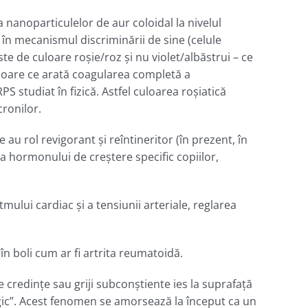
nanoparticulelor de aur coloidal la nivelul
în mecanismul discriminării de sine (celule
ste de culoare roşie/roz şi nu violet/albăstrui – ce
uloare ce arată coagularea completă a
studiat în fizică. Astfel culoarea roşiatică
cronilor.
 au rol revigorant şi reîntineritor (în prezent, în
a hormonului de creștere specific copiilor,
tmului cardiac şi a tensiunii arteriale, reglarea
în boli cum ar fi artrita reumatoidă.
e credinţe sau griji subconştiente ies la suprafaţă
gic”. Acest fenomen se amorsează la început ca un