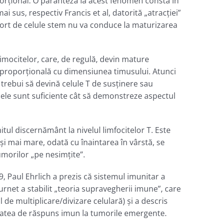
orţional. O paranteză la acest fenomen constă în
 sus, respectiv Francis et al, datorită „atracţiei”
aport de celule stem nu va conduce la maturizarea
imocitelor, care, de regulă, devin mature
t proporţională cu dimensiunea timusului. Atunci
trebui să devină celule T de susţinere sau
ă ele sunt suficiente cât să demonstreze aspectul
itul discernământ la nivelul limfocitelor T. Este
i mai mare, odată cu înaintarea în vârstă, se
umorilor „pe nesimţite”.
9, Paul Ehrlich a prezis că sistemul imunitar a
rnet a stabilit „teoria supravegherii imune”, care
 de multiplicare/divizare celulară) și a descris
citatea de răspuns imun la tumorile emergente.