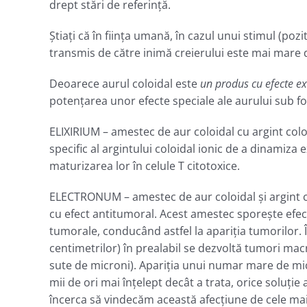
drept stări de referinţă.
Ştiaţi că în fiinţa umană, în cazul unui stimul (po
transmis de către inimă creierului este mai mare d
Deoarece aurul coloidal este
un produs cu efecte e
potenţarea unor efecte speciale ale aurului sub f
ELIXIRIUM – amestec de aur coloidal cu argint colo
specific al argintului coloidal ionic de a dinamiza 
maturizarea lor în celule T citotoxice.
ELECTRONUM – amestec de aur coloidal şi argint col
cu efect antitumoral. Acest amestec sporeşte efec
tumorale, conducând astfel la apariţia tumorilor. Î
centimetrilor) în prealabil se dezvoltă tumori ma
sute de microni). Apariţia unui numar mare de mi
mii de ori mai înţelept decât a trata, orice soluţ
încerca să vindecăm această afecţiune de cele mai 