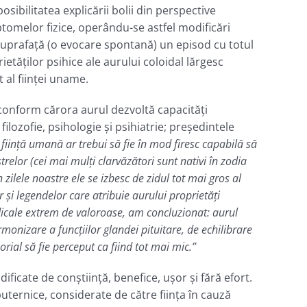
bilitatea explicării bolii din perspective
ptomelor fizice, operându-se astfel modificări
 suprafaţă (o evocare spontană) un episod cu totul
tăţilor psihice ale aurului coloidal lărgesc
 al fiinţei uname.
 conform cărora aurul dezvoltă capacităţi
filozofie, psihologie şi psihiatrie; preşedintele
fiinţă umană ar trebui să fie în mod firesc capabilă să
trelor (cei mai mulţi clarvăzători sunt nativi în zodia
zilele noastre ele se izbesc de zidul tot mai gros al
şi legendelor care atribuie aurului proprietăţi
edicale extrem de valoroase, am concluzionat: aurul
monizare a funcţiilor glandei pituitare, de echilibrare
orial să fie perceput ca fiind tot mai mic.”
ficate de conştiinţă, benefice, uşor şi fără efort.
puternice, considerate de către fiinţa în cauză