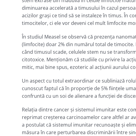
stem extrase din măduvă în celule limfocite matu
diminuarea accelerată a timusului în cazul persoane
acizilor graşi ce tind să se instaleze în timus. Î
timocitelor, ci ele vor deveni cel mult limfocite m
În studiul Measel se observă că prezenţa nanomater
(limfocite) doar 2% din numărul total de timocite
când timusul scade, celulele stem nu se transformă
citotoxice. Menţionăm că studiile cu privire la ac
mitic, mai bine spus, ezoteric al acţiunii aurului c
Un aspect cu totul extraordinar ce subliniază rolul 
cunoscut faptul că în proporţie de 5% fiinţele um
confruntă cu un soi de alienare a funcţiei de disc
Relația dintre cancer și sistemul imunitar este com
reprimat creșterea carcinoamelor care altfel ar av
a postulat că sistemul imunitar recunoaște și elimi
măsura în care perturbarea discriminării între sin