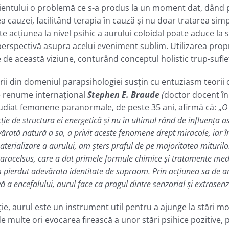
entului o problemă ce s-a produs la un moment dat, dând posi
a cauzei, facilitând terapia în cauză şi nu doar tratarea sim
e acţiunea la nivel psihic a aurului coloidal poate aduce la
rspectivă asupra acelui eveniment sublim. Utilizarea proprie
 de această viziune, conturând conceptul holistic trup-suflet
torii din domeniul parapsihologiei susţin cu entuziasm teorii
e renume internaţional
Stephen E. Braude
(
doctor docent în 
tudiat femonene paranormale, de peste 35 ani, afirmă că: „
O 
ţie de structura ei energetică şi nu în ultimul rând de influenţa as
ărată natură a sa, a privit aceste fenomene drept miracole, iar în 
erializare a aurului, am şters praful de pe majoritatea miturilor 
l Paracelsus, care a dat primele formule chimice şi tratamente m
 pierdut adevărata identitate de supraom.
Prin acţiunea sa de ar
vă a encefalului, aurul face ca pragul dintre senzorial şi extrasenz
e, aurul este un instrument util pentru a ajunge la stări modi
e multe ori evocarea firească a unor stări psihice pozitive, 