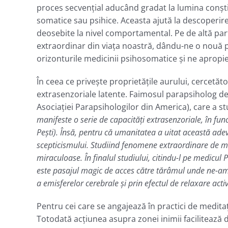
proces secvenţial aducând gradat la lumina conşti
somatice sau psihice. Aceasta ajută la descoperire
deosebite la nivel comportamental. Pe de altă part
extraordinar din viaţa noastră, dându-ne o nouă pe
orizonturile medicinii psihosomatice şi ne apropie
În ceea ce priveşte proprietăţile aurului, cercetă
extrasenzoriale latente. Faimosul parapsiholog d
Asociaţiei Parapsihologilor din America), care a s
manifeste o serie de capacităţi extrasenzoriale, în func
Peşti). Însă, pentru că umanitatea a uitat această adev
scepticismului. Studiind fenomene extraordinare de mat
miraculoase. În finalul studiului, citindu-l pe medicu
este pasajul magic de acces către tărâmul unde ne-am
a emisferelor cerebrale şi prin efectul de relaxare acti
Pentru cei care se angajează în practici de meditaţi
Totodată acţiunea asupra zonei inimii facilitează d