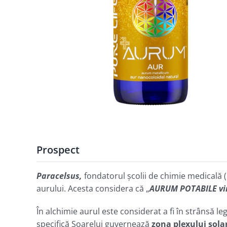
Prospect
Paracelsus,
fondatorul școlii de chimie medicală 
aurului. Acesta considera că „
AURUM POTABILE vind
În alchimie aurul este considerat a fi în strânsă l
specifică Soarelui guvernează
zona plexului solar