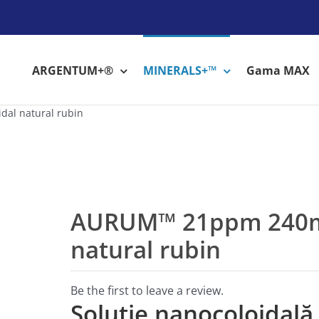
ARGENTUM+®
MINERALS+™
Gama MAX
al natural rubin
AURUM™ 21ppm 240ml
natural rubin
Be the first to leave a review.
Soluție nanocoloidală