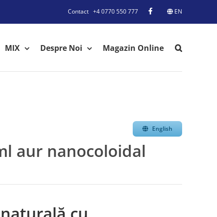
Contact
+4 0770 550 777
EN
MIX
Despre Noi
Magazin Online
English
 aur nanocoloidal
 naturală cu