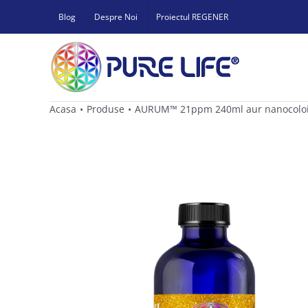
Skip
Blog
Despre Noi
Proiectul REGENER
to
content
Acasa
Produse
AURUM™ 21ppm 240ml aur nanocoloid