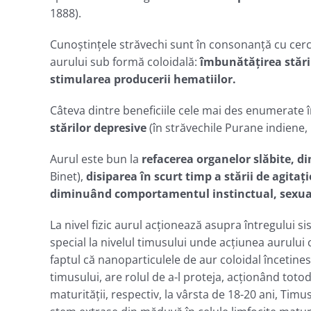
1888).
Cunoştinţele străvechi sunt în consonanţă cu cer
aurului sub formă coloidală:
îmbunătăţirea stării
stimularea producerii hematiilor.
Câteva dintre beneficiile cele mai des enumerate în 
stărilor depresive
(în străvechile Purane indiene
Aurul este bun la
refacerea organelor slăbite, d
Binet),
disiparea în scurt timp a stării de agitaț
diminuând comportamentul instinctual, sexual
La nivel fizic aurul acţionează asupra întregului
special la nivelul timusului unde acţiunea aurului 
faptul că nanoparticulele de aur coloidal încetines
timusului, are rolul de a-l proteja, acţionând tot
maturităţii, respectiv, la vârsta de 18-20 ani, Tim