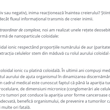
zitiv sau negativ), inima reacţionează înaintea creierului? Şt
ecât fluxul informaţional transmis de creier inimii.
xtraordinar de complexe
,
noi am realizat unele reţete deosebit
ormă de nanoparticule coloidale:
idal ionic respectând proporţiile numărului de aur (paritate
extracţia celulelor stem din măduvă cu rolul aurului coloidal 
oidal ionic cu platină coloidală. În ultimii ani compuşi med
tul aurului de ajuta organismul în dinamizarea discernământ
n cadrul medical este cunoscut faptul că până la apariţia tum
crocelulare, de dimensiuni micronice (conglomerări ale celul
cro tumori pot conduce la apariţia unor forme canceroase c
ie adecvată, benefică organismului, de prevenire a tumorilor
multe ori fatală.