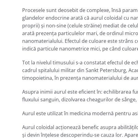
Procesele sunt deosebit de complexe, însă parametr
glandelor endocrine arată că aurul coloidal cu na
proprii) şi non-sine (celule străine) mediat de celu
arată prezenţa particulelor mari, de ordinul micro
nanomaterialului. Efectul de culoare este strâns 
indică particule nanometrice mici, pe când culoare
Tot la nivelul timusului s-a constatat efectul de ec
cadrul spitalului militar din Sankt Petersburg, Ac
timopoietina, în prezenţa nanomaterialului de aur c
Asupra inimii aurul este eficient în: echilibrarea fu
fluxului sanguin, dizolvarea cheagurilor de sânge,
Aurul este utilizat în medicina modernă pentru asig
Aurul coloidal acţionează benefic asupra abilităţil
şi devin înţelese descoperindu-se cauza lor. Apar