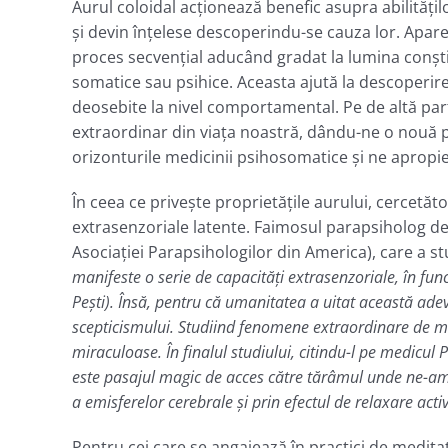
Aurul coloidal acţionează benefic asupra abilităţil
şi devin înţelese descoperindu-se cauza lor. Apar
proces secvenţial aducând gradat la lumina conşti
somatice sau psihice. Aceasta ajută la descoperire
deosebite la nivel comportamental. Pe de altă part
extraordinar din viaţa noastră, dându-ne o nouă pe
orizonturile medicinii psihosomatice şi ne apropie
În ceea ce priveşte proprietăţile aurului, cercetă
extrasenzoriale latente. Faimosul parapsiholog d
Asociaţiei Parapsihologilor din America), care a s
manifeste o serie de capacităţi extrasenzoriale, în func
Peşti). Însă, pentru că umanitatea a uitat această adev
scepticismului. Studiind fenomene extraordinare de mat
miraculoase. În finalul studiului, citindu-l pe medicu
este pasajul magic de acces către tărâmul unde ne-am
a emisferelor cerebrale şi prin efectul de relaxare acti
Pentru cei care se angajează în practici de meditaţi