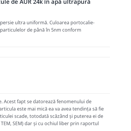
cule de AUR 24k în apă ultrapură
spersie ultra uniformă. Culoarea portocalie-
oparticulelor de până în 5nm conform
ce. Acest fapt se datorează fenomenului de
particula este mai mică ea va avea tendinţa să fie
ticulei scade, totodată scăzând şi puterea ei de
TEM, SEM) dar şi cu ochiul liber prin raportul