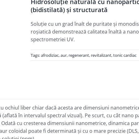
Hidrosoluție naturală cu nanoparti
(bidistilată) și structurată
Soluţie cu un grad înalt de puritate şi monodi
roşiatică demonstrează calitatea înaltă a nan
spectrometriei UV.
Tags:
afrodiziac
,
aur
,
regenerant
,
revitalizant
,
tonic cardiac
 cu ochiul liber chiar dacă acesta are dimensiuni nanometri
(aflată în intervalul spectral vizual). Pe scurt, cu cât nano 
e. Odată cu cresterea dimensiunii nanometrice, dinamica par
ur coloidal poate fi determinată şi cu o mare precizie (DLS, 
 soluţiei (ppm).