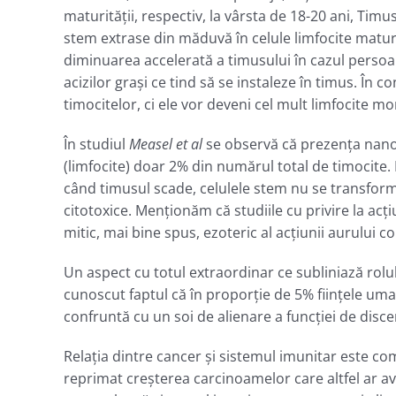
maturităţii, respectiv, la vârsta de 18-20 ani, Tim
stem extrase din măduvă în celule limfocite matu
diminuarea accelerată a timusului în cazul persoane
acizilor graşi ce tind să se instaleze în timus. Î
timocitelor, ci ele vor deveni cel mult limfocite m
În studiul
Measel et al
se observă că prezenţa nanoma
(limfocite) doar 2% din numărul total de timocite
când timusul scade, celulele stem nu se transformă
citotoxice. Menţionăm că studiile cu privire la ac
mitic, mai bine spus, ezoteric al acţiunii aurului c
Un aspect cu totul extraordinar ce subliniază rolul 
cunoscut faptul că în proporţie de 5% fiinţele um
confruntă cu un soi de alienare a funcţiei de disc
Relația dintre cancer și sistemul imunitar este com
reprimat creșterea carcinoamelor care altfel ar av