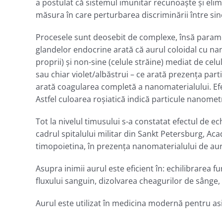
a postulat că sistemul imunitar recunoaște și elimi
măsura în care perturbarea discriminării între sin
Procesele sunt deosebit de complexe, însă parametr
glandelor endocrine arată că aurul coloidal cu na
proprii) şi non-sine (celule străine) mediat de celu
sau chiar violet/albăstrui – ce arată prezenţa part
arată coagularea completă a nanomaterialului. Efe
Astfel culoarea roşiatică indică particule nanomet
Tot la nivelul timusului s-a constatat efectul de ec
cadrul spitalului militar din Sankt Petersburg, Ac
timopoietina, în prezenţa nanomaterialului de aur c
Asupra inimii aurul este eficient în: echilibrarea fu
fluxului sanguin, dizolvarea cheagurilor de sânge,
Aurul este utilizat în medicina modernă pentru asig