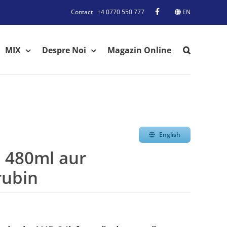
Contact
+4 0770 550 777
EN
MIX
Despre Noi
Magazin Online
English
480ml aur
rubin