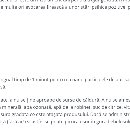
e multe ori evocarea firească a unor stări psihice pozitive, 
ngual timp de 1 minut pentru ca nano particulele de aur sa
să.
cate, a nu se ţine aproape de surse de căldură. A nu se amest
ă minerală, apă ozonată, apă de la robinet, suc de citrice, vi
sura gradată ce este ataşată produsului. Dacă se administ
inţă (fără ac!) şi astfel se poate picura uşor în gura bebeluş