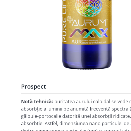
Prospect
Notă tehnică:
puritatea aurului coloidal se vede
absorbţie a luminii pe anumită frecvenţă spectrală 
gălbuie-portocalie datorită unei absorbţii ridicat
absorbţie. Astfel, dimensiunea nano particulei de a
dintre dimensiunea particulei (nm) şi concentraţia