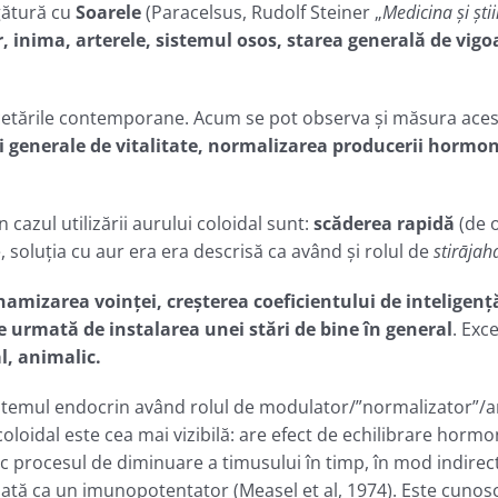
egătură cu
Soarele
(Paracelsus, Rudolf Steiner „
Medicina şi ştii
, inima, arterele, sistemul osos, starea generală de vigoa
cetările contemporane. Acum se pot observa şi măsura aceste
 generale de vitalitate, normalizarea producerii hormonilo
cazul utilizării aurului coloidal sunt:
scăderea rapidă
(de 
, soluţia cu aur era era descrisă ca având şi rolul de
stirājah
inamizarea voinței, creșterea coeficientului de
inteligenț
ie urmată de instalarea unei stări de bine în general
. Exc
, animalic.
 sistemul endocrin având rolul de modulator/”normalizator”/a
coloidal este cea mai vizibilă: are efect de echilibrare hormo
c procesul de diminuare a timusului în timp, în mod indirect: 
odată ca un imunopotenţator (Measel et al, 1974). Este cuno