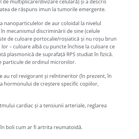
 de multiplicare/divizare celulară) și a descris
citatea de răspuns imun la tumorile emergente.
 nanoparticulelor de aur coloidal la nivelul
în mecanismul discriminării de sine (celule
 este de culoare portocalie/roşiatică şi nu roşu brun
 lor – culoare albă cu puncte închise la culoare ce
ă plasmonică de suprafaţă RPS studiat în fizică.
 particule de ordinul micronilor.
 au rol revigorant şi reîntineritor (în prezent, în
a hormonului de creștere specific copiilor,
tmului cardiac şi a tensiunii arteriale, reglarea
în boli cum ar fi artrita reumatoidă.