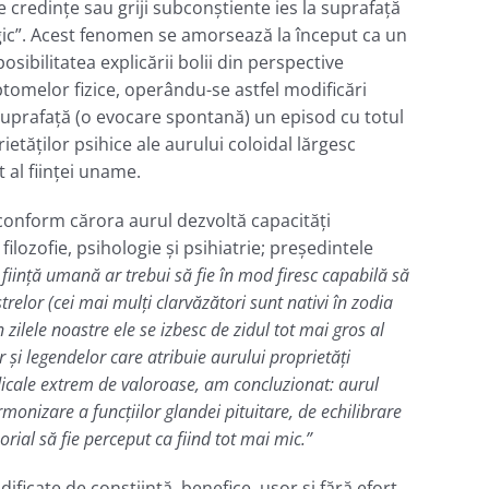
e credinţe sau griji subconştiente ies la suprafaţă
gic”. Acest fenomen se amorsează la început ca un
bilitatea explicării bolii din perspective
ptomelor fizice, operându-se astfel modificări
 suprafaţă (o evocare spontană) un episod cu totul
tăţilor psihice ale aurului coloidal lărgesc
 al fiinţei uname.
 conform cărora aurul dezvoltă capacităţi
filozofie, psihologie şi psihiatrie; preşedintele
fiinţă umană ar trebui să fie în mod firesc capabilă să
trelor (cei mai mulţi clarvăzători sunt nativi în zodia
zilele noastre ele se izbesc de zidul tot mai gros al
şi legendelor care atribuie aurului proprietăţi
edicale extrem de valoroase, am concluzionat: aurul
monizare a funcţiilor glandei pituitare, de echilibrare
orial să fie perceput ca fiind tot mai mic.”
ficate de conştiinţă, benefice, uşor şi fără efort.