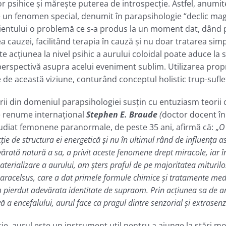
or psihice şi măreşte puterea de introspecţie. Astfel, anumit
e un fenomen special, denumit în parapsihologie “declic ma
entului o problemă ce s-a produs la un moment dat, dând posi
a cauzei, facilitând terapia în cauză şi nu doar tratarea sim
e acţiunea la nivel psihic a aurului coloidal poate aduce la
rspectivă asupra acelui eveniment sublim. Utilizarea proprie
 de această viziune, conturând conceptul holistic trup-suflet
torii din domeniul parapsihologiei susţin cu entuziasm teorii
e renume internaţional
Stephen E. Braude
(
doctor docent în 
tudiat femonene paranormale, de peste 35 ani, afirmă că: „
O 
ţie de structura ei energetică şi nu în ultimul rând de influenţa as
ărată natură a sa, a privit aceste fenomene drept miracole, iar în 
erializare a aurului, am şters praful de pe majoritatea miturilor 
l Paracelsus, care a dat primele formule chimice şi tratamente m
 pierdut adevărata identitate de supraom.
Prin acţiunea sa de ar
vă a encefalului, aurul face ca pragul dintre senzorial şi extrasenz
e, aurul este un instrument util pentru a ajunge la stări modi