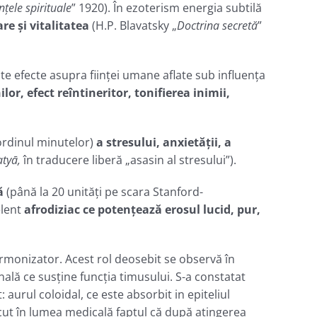
nţele spirituale
” 1920). În ezoterism energia subtilă
re și vitalitatea
(H.P. Blavatsky „
Doctrina secretă
”
 efecte asupra ființei umane aflate sub influenţa
r, efect reîntineritor, tonifierea inimii,
ordinul minutelor)
a stresului, anxietății, a
atyā,
în traducere liberă „asasin al stresului”).
ă
(până la 20 unități pe scara Stanford-
elent
afrodiziac ce potenţează erosul lucid, pur,
rmonizator. Acest rol deosebit se observă în
nală ce susţine funcţia timusului. S-a constatat
aurul coloidal, ce este absorbit in epiteliul
scut în lumea medicală faptul că după atingerea