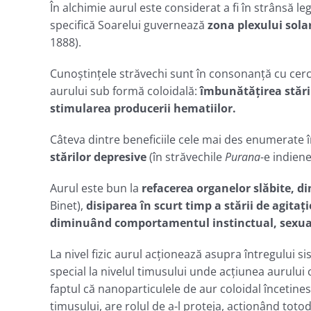
În alchimie aurul este considerat a fi în strânsă l
specifică Soarelui guvernează
zona plexului solar
1888).
Cunoştinţele străvechi sunt în consonanţă cu cer
aurului sub formă coloidală:
îmbunătăţirea stării
stimularea producerii hematiilor.
Câteva dintre beneficiile cele mai des enumerate în 
stărilor depresive
(în străvechile
Purana
-e indiene
Aurul este bun la
refacerea organelor slăbite, d
Binet),
disiparea în scurt timp a stării de agitaț
diminuând comportamentul instinctual, sexual
La nivel fizic aurul acţionează asupra întregului
special la nivelul timusului unde acţiunea aurului 
faptul că nanoparticulele de aur coloidal încetines
timusului, are rolul de a-l proteja, acţionând tot