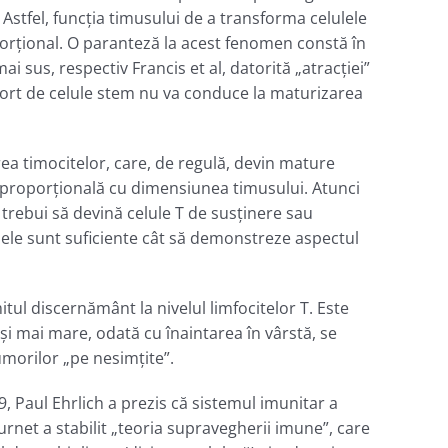
 Astfel, funcţia timusului de a transforma celulele
orţional. O paranteză la acest fenomen constă în
 sus, respectiv Francis et al, datorită „atracţiei”
aport de celule stem nu va conduce la maturizarea
ea timocitelor, care, de regulă, devin mature
t proporţională cu dimensiunea timusului. Atunci
trebui să devină celule T de susţinere sau
ă ele sunt suficiente cât să demonstreze aspectul
itul discernământ la nivelul limfocitelor T. Este
i mai mare, odată cu înaintarea în vârstă, se
umorilor „pe nesimţite”.
9, Paul Ehrlich a prezis că sistemul imunitar a
rnet a stabilit „teoria supravegherii imune”, care