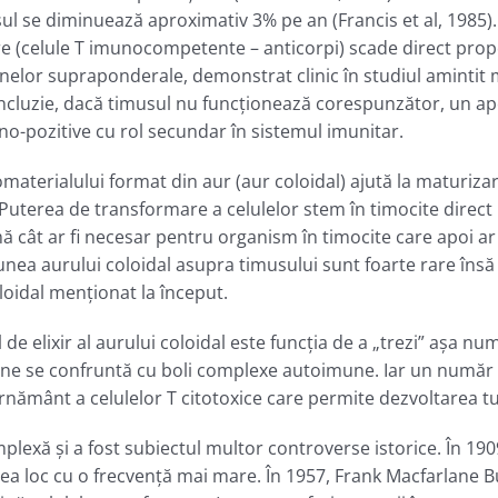
usul se diminuează aproximativ 3% pe an (Francis et al, 1985).
re (celule T imunocompetente – anticorpi) scade direct prop
lor supraponderale, demonstrat clinic în studiul amintit mai
n concluzie, dacă timusul nu funcţionează corespunzător, un 
ono-pozitive cu rol secundar în sistemul imunitar.
terialului format din aur (aur coloidal) ajută la maturizar
. Puterea de transformare a celulelor stem în timocite direc
 cât ar fi necesar pentru organism în timocite care apoi ar 
ţiunea aurului coloidal asupra timusului sunt foarte rare îns
oloidal menţionat la început.
de elixir al aurului coloidal este funcţia de a „trezi” aşa num
ane se confruntă cu boli complexe autoimune. Iar un număr ş
ernământ a celulelor T citotoxice care permite dezvoltarea t
plexă și a fost subiectul multor controverse istorice. În 190
ea loc cu o frecvență mai mare. În 1957, Frank Macfarlane Bu