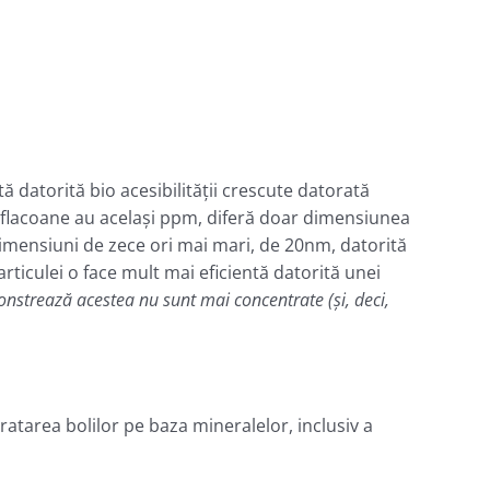
ă datorită bio acesibilităţii crescute datorată
 5 flacoane au acelaşi ppm, diferă doar dimensiunea
imensiuni de zece ori mai mari, de 20nm, datorită
ticulei o face mult mai eficientă datorită unei
monstrează acestea nu sunt mai concentrate (şi, deci,
atarea bolilor pe baza mineralelor, inclusiv a