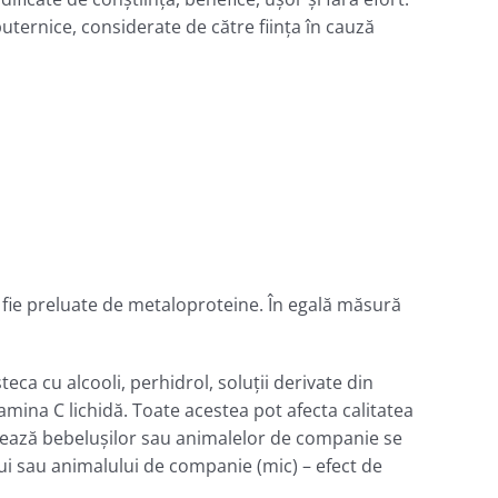
puternice, considerate de către fiinţa în cauză
 fie preluate de metaloproteine. În egală măsură
eca cu alcooli, perhidrol, soluţii derivate din
tamina C lichidă. Toate acestea pot afecta calitatea
rează bebeluşilor sau animalelor de companie se
ului sau animalului de companie (mic) – efect de