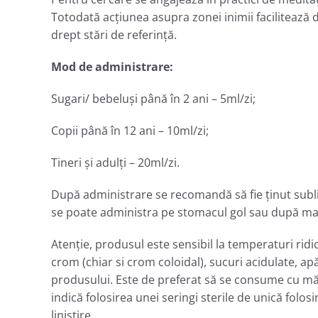
Totodată acţiunea asupra zonei inimii facilitează d
drept stări de referinţă.
Mod de administrare:
Sugari/ bebeluşi până în 2 ani – 5ml/zi;
Copii până în 12 ani – 10ml/zi;
Tineri şi adulţi – 20ml/zi.
După administrare se recomandă să fie ţinut subli
se poate administra pe stomacul gol sau după ma
Atenţie, produsul este sensibil la temperaturi ridi
crom (chiar si crom coloidal), sucuri acidulate, ap
produsului. Este de preferat să se consume cu mă
indică folosirea unei seringi sterile de unică folos
liniștire.