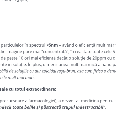
articulelor în spectrul
<5nm
– având o eficienţă mult mărit
din imagine pare mai “concentrată”, în realitate toate cele
de peste 10 ori mai eficientă decât o soluţie de 20ppm cu d
e în soluţie. În plus, dimensiunea mult mai mică a nano par
căliţi de soluţiile cu aur coloidal roşu-brun, asa cum fizica o de
unile mult mai mari.
sale cu totul extraordinare:
(precursoare a farmacologiei), a dezvoltat medicina pentru tr
ecă toate bolile și păstrează trupul indestructibil”
.