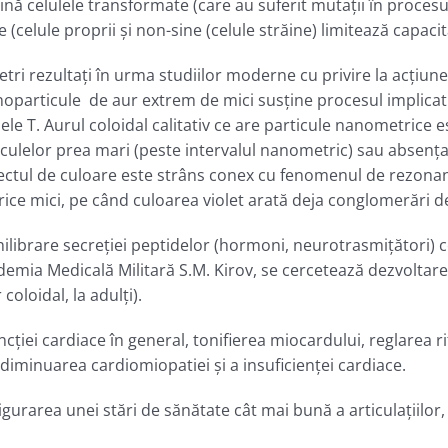
nă celulele transformate (care au suferit mutaţii în procesul
e (celule proprii și non-sine (celule străine) limitează capa
i rezultaţi în urma studiilor moderne cu privire la acţiunea
noparticule de aur extrem de mici susţine procesul implicat 
lele T. Aurul coloidal calitativ ce are particule nanometrice
iculelor prea mari (peste intervalul nanometric) sau absenţa
ctul de culoare este strâns conex cu fenomenul de rezonant
rice mici, pe când culoarea violet arată deja conglomerări de
hilibrare secreţiei peptidelor (hormoni, neurotrasmiţători) ce
ademia Medicală Militară S.M. Kirov, se cercetează dezvoltare
oloidal, la adulţi).
ncţiei cardiace în general, tonifierea miocardului, reglarea ri
 diminuarea cardiomiopatiei şi a insuficienţei cardiace.
urarea unei stări de sănătate cât mai bună a articulaţiilor, 