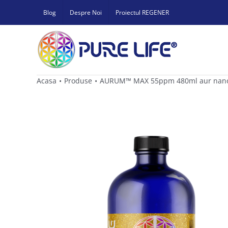
Skip
Blog
Despre Noi
Proiectul REGENER
to
content
Acasa
Produse
AURUM™ MAX 55ppm 480ml aur nanoco