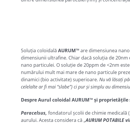
Soluţia coloidală
AURUM™
are dimensiunea nano p
dimensiunii ultrafine. Chiar dacă soluţia de 20nm 
nano particulei. O soluţie de 20ppm de <2nm este 
numărului mult mai mare de nano particule prezent
dinamici (bio activitate) superioare.
Nu vă lăsaţi pă
celelalte ar fi mai “slabe”) ci pur şi simplu au dimensi
Despre Aurul coloidal AURUM™ şi proprietăţile 
Paracelsus,
fondatorul școlii de chimie medicală 
aurului. Acesta considera că „
AURUM POTABILE vind