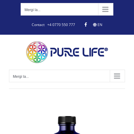
Skip
to
Mergi la...
content
Contact
+4 0770 550 777
EN
Mergi la...