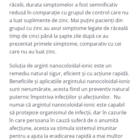
răcelii, durata simptomelor a fost semnificativ
redusă în comparație cu grupul de control care nu
a luat suplimente de zinc. Mai puțini pacienți din
grupul cu zinc au avut simptome legate de răceală
timp de cinci până la șapte zile după ce au
prezentat primele simptome, comparativ cu cei
care nu au luat zinc.
Soluția de argint nanocoloidal-ionic este un
remediu natural sigur, eficient și cu acțiune rapidă.
Beneficiile și aplicațiile argintului nanocoloidal-ionic
sunt nenumărate, acesta fiind un preventiv natural
puternic împotriva infecțiilor și afecțiunilor. Nu
numai că argintul nanocoloidal-ionic este capabil
să protejeze organismul de infecții, dar în cazurile
în care persoana în cauză suferă de o anumită
afecţiune, acesta va stimula sistemul imunitar
pentru a ajuta la eradicarea rapidă a mai multor