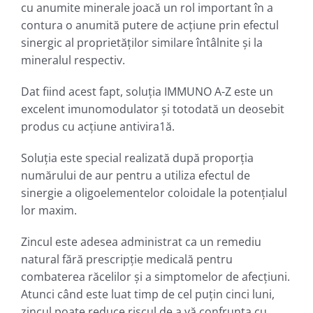
cu anumite minerale joacă un rol important în a
contura o anumită putere de acţiune prin efectul
sinergic al proprietăţilor similare întâlnite şi la
mineralul respectiv.
Dat fiind acest fapt, soluţia IMMUNO A-Z este un
excelent imunomodulator şi totodată un deosebit
produs cu acţiune antivira1ă.
Soluţia este special realizată după proporţia
numărului de aur pentru a utiliza efectul de
sinergie a oligoelementelor coloidale la potenţialul
lor maxim.
Zincul este adesea administrat ca un remediu
natural fără prescripție medicală pentru
combaterea răcelilor și a simptomelor de afecțiuni.
Atunci când este luat timp de cel puțin cinci luni,
zincul poate reduce riscul de a vă confrunta cu