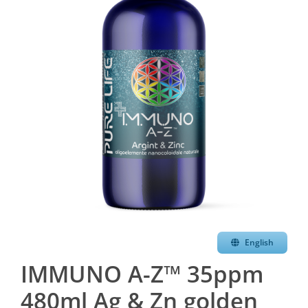
English
IMMUNO A-Z™ 35ppm
480ml Ag & Zn golden