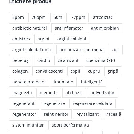
Etichete produs
5ppm
20ppm
60ml
77ppm
afrodiziac
antibiotic natural
antiinflamator
antimicrobian
antistres
argint
argint coloidal
argint coloidal ionic
armonizator hormonal
aur
bebeluşi
cardio
cicatrizant
coenzima Q10
colagen
convalescenţi
copii
cupru
gripă
hepato protector
imunitate
inteligenţă
magneziu
memorie
ph bazic
pulverizator
regenerant
regenerare
regenerare celulara
regenerator
reintineritor
revitalizant
răceală
sistem imunitar
sport performanţă