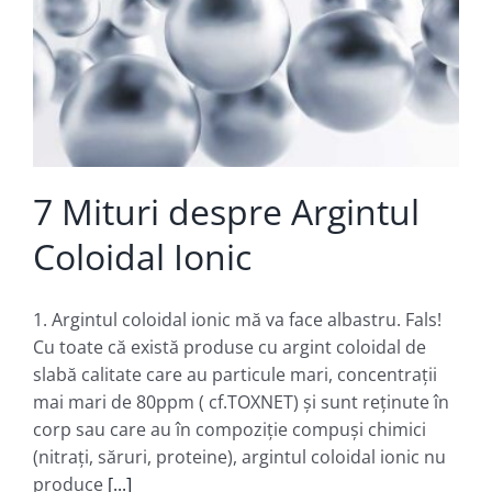
7 Mituri despre Argintul
Coloidal Ionic
1. Argintul coloidal ionic mă va face albastru. Fals!
Cu toate că există produse cu argint coloidal de
slabă calitate care au particule mari, concentraţii
mai mari de 80ppm ( cf.TOXNET) şi sunt reţinute în
corp sau care au în compoziţie compuşi chimici
(nitraţi, săruri, proteine), argintul coloidal ionic nu
produce
[...]