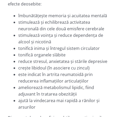
efecte deosebite:
îmbunătăţeşte memoria şi acuitatea mentală
stimulează şi echilibrează activitatea
neuronală din cele două emisfere cerebrale
stimulează voinţa şi reduce dependenţa de
alcool şi nicotină
tonifică inima şi întregul sistem circulator
tonifică organele slăbite
reduce stresul, anxietatea şi stările depresive
creşte libidoul (în asociere cu zincul)
este indicat în artrita reumatoidă prin
reducerea inflamaţiilor articulaţiilor
ameliorează metabolismul lipidic, fiind
adjuvant în tratarea obezităţii
ajută la vindecarea mai rapidă a rănilor şi
arsurilor