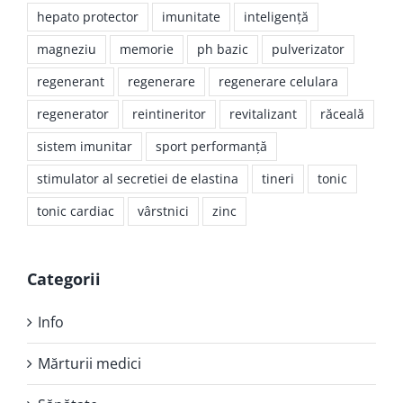
hepato protector
imunitate
inteligenţă
magneziu
memorie
ph bazic
pulverizator
regenerant
regenerare
regenerare celulara
regenerator
reintineritor
revitalizant
răceală
sistem imunitar
sport performanţă
stimulator al secretiei de elastina
tineri
tonic
tonic cardiac
vârstnici
zinc
Categorii
Info
Mărturii medici