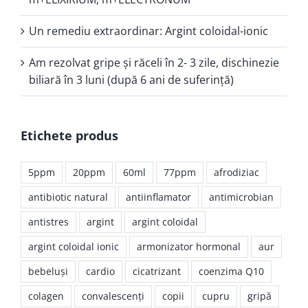
Un remediu extraordinar: Argint coloidal-ionic
Am rezolvat gripe și răceli în 2- 3 zile, dischinezie
biliară în 3 luni (după 6 ani de suferință)
Etichete produs
5ppm
20ppm
60ml
77ppm
afrodiziac
antibiotic natural
antiinflamator
antimicrobian
antistres
argint
argint coloidal
argint coloidal ionic
armonizator hormonal
aur
bebeluşi
cardio
cicatrizant
coenzima Q10
colagen
convalescenţi
copii
cupru
gripă