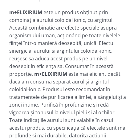
m+ELIXIRIUM
este un produs obţinut prin
combinaţia aurului coloidal ionic, cu argintul.
Această combinaţie are efecte speciale asupra
organismului uman, acţionând pe toate nivelele
fiinţei într-o manieră deosebită, unică. Efectul
sinergic al aurului şi argintului coloidal-ionic,
reuşesc să aducă acest produs pe un nivel
deosebit în eficienţa sa. Consumat în această
proporţie,
m+ELIXIRIUM
este mai eficient decât
dacă am consuma separat aurul şi argintul
coloidal-ionic. Produsul este recomandat în
tratamentele de purificarea a limfei, a sângelui şi a
zonei intime. Purifică în profunzime şi redă
vigoarea şi tonusul la nivelul pielii şi al ochilor.
Toate indicaţiile aurului sunt valabile în cazul
acestui produs, cu specificaţia că efectele sunt mai
profunde şi mai durabile, datorită acţiunii