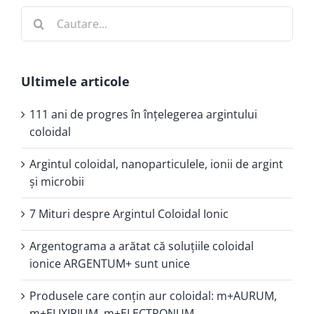
Cautare...
Ultimele articole
111 ani de progres în înţelegerea argintului
coloidal
Argintul coloidal, nanoparticulele, ionii de argint
şi microbii
7 Mituri despre Argintul Coloidal Ionic
Argentograma a arătat că soluţiile coloidal
ionice ARGENTUM+ sunt unice
Produsele care conţin aur coloidal: m+AURUM,
m+ELIXIRIUM, m+ELECTRONUM