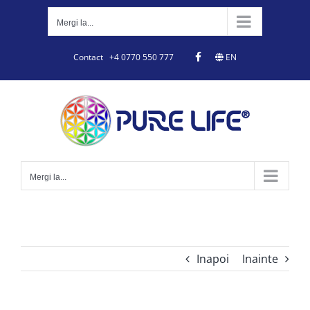
Skip
to
Mergi la...
content
Contact
+4 0770 550 777
EN
Mergi la...
Inapoi
Inainte