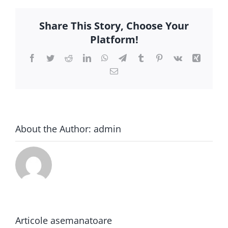
Share This Story, Choose Your
Platform!
Facebook
Twitter
Reddit
LinkedIn
WhatsApp
Telegram
Tumblr
Pinterest
Vk
Xing
E-
mail:
About the Author:
admin
Articole asemanatoare