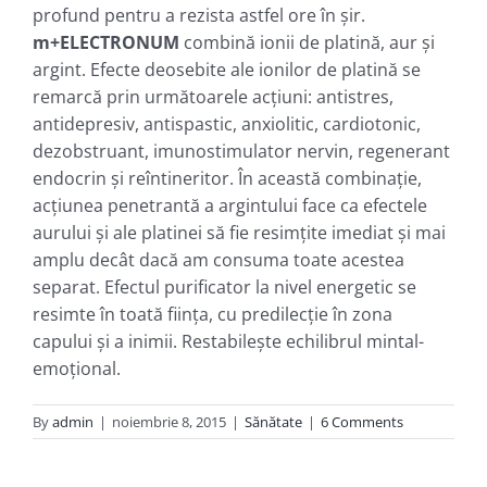
profund pentru a rezista astfel ore în şir.
m+ELECTRONUM
combină ionii de platină, aur şi
argint. Efecte deosebite ale ionilor de platină se
remarcă prin următoarele acţiuni: antistres,
antidepresiv, antispastic, anxiolitic, cardiotonic,
dezobstruant, imunostimulator nervin, regenerant
endocrin şi reîntineritor. În această combinaţie,
acţiunea penetrantă a argintului face ca efectele
aurului şi ale platinei să fie resimţite imediat şi mai
amplu decât dacă am consuma toate acestea
separat. Efectul purificator la nivel energetic se
resimte în toată fiinţa, cu predilecţie în zona
capului şi a inimii. Restabileşte echilibrul mintal-
emoţional.
By
admin
|
noiembrie 8, 2015
|
Sănătate
|
6 Comments