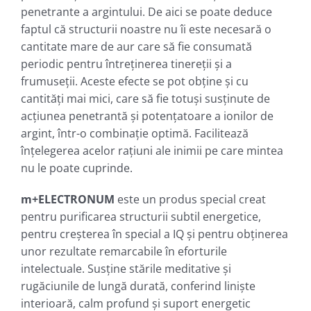
penetrante a argintului. De aici se poate deduce
faptul că structurii noastre nu îi este necesară o
cantitate mare de aur care să fie consumată
periodic pentru întreţinerea tinereţii şi a
frumuseţii. Aceste efecte se pot obţine şi cu
cantităţi mai mici, care să fie totuşi susţinute de
acţiunea penetrantă şi potenţatoare a ionilor de
argint, într-o combinaţie optimă. Facilitează
înţelegerea acelor raţiuni ale inimii pe care mintea
nu le poate cuprinde.
m+ELECTRONUM
este un produs special creat
pentru purificarea structurii subtil energetice,
pentru creşterea în special a IQ şi pentru obţinerea
unor rezultate remarcabile în eforturile
intelectuale. Susţine stările meditative şi
rugăciunile de lungă durată, conferind linişte
interioară, calm profund şi suport energetic