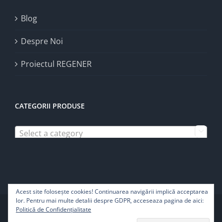
Blog
Despre Noi
Proiectul REGENER
CATEGORII PRODUSE
Select a category

Acest site foloseşte cookies! Continuarea navigării implică acceptarea
lor. Pentru mai multe detalii despre GDPR, acceseaza pagina de aici:
Copyright 2022 | Pure Life SRL - Toate drepturile rezervate
Politică de Confidențialitate