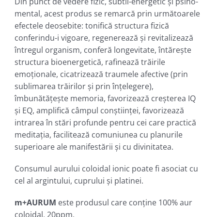
Din punct de vedere fizic, subtil-energetic şi psiho-
mental, acest produs se remarcă prin următoarele
efectele deosebite: tonifică structura fizică
conferindu-i vigoare, regenerează şi revitalizează
întregul organism, conferă longevitate, întăreşte
structura bioenergetică, rafinează trăirile
emoţionale, cicatrizează traumele afective (prin
sublimarea trăirilor şi prin înţelegere),
îmbunătăţeşte memoria, favorizează creşterea IQ
şi EQ, amplifică câmpul conştiinţei, favorizează
intrarea în stări profunde pentru cei care practică
meditaţia, facilitează comuniunea cu planurile
superioare ale manifestării şi cu divinitatea.
Consumul aurului coloidal ionic poate fi asociat cu
cel al argintului, cuprului şi platinei.
m+AURUM
este produsul care conţine 100% aur
coloidal, 20ppm.