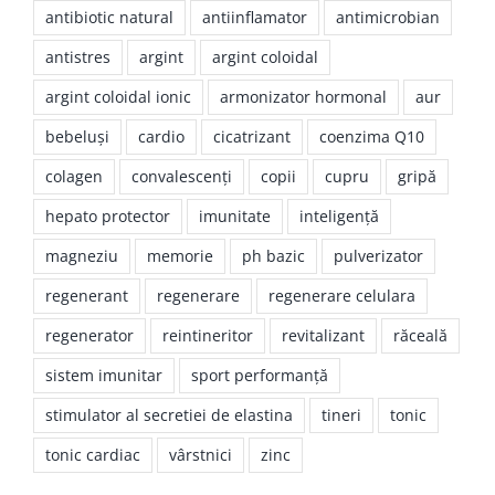
antibiotic natural
antiinflamator
antimicrobian
antistres
argint
argint coloidal
argint coloidal ionic
armonizator hormonal
aur
bebeluşi
cardio
cicatrizant
coenzima Q10
colagen
convalescenţi
copii
cupru
gripă
hepato protector
imunitate
inteligenţă
magneziu
memorie
ph bazic
pulverizator
regenerant
regenerare
regenerare celulara
regenerator
reintineritor
revitalizant
răceală
sistem imunitar
sport performanţă
stimulator al secretiei de elastina
tineri
tonic
tonic cardiac
vârstnici
zinc