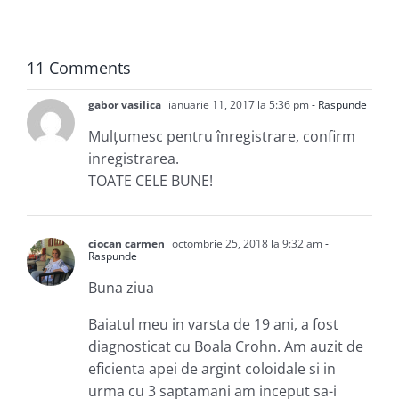
+
ani de
suferință)
11 Comments
gabor vasilica
ianuarie 11, 2017 la 5:36 pm
- Raspunde
Mulțumesc pentru înregistrare, confirm
inregistrarea.
TOATE CELE BUNE!
ciocan carmen
octombrie 25, 2018 la 9:32 am
-
Raspunde
Buna ziua
Baiatul meu in varsta de 19 ani, a fost
diagnosticat cu Boala Crohn. Am auzit de
eficienta apei de argint coloidale si in
urma cu 3 saptamani am inceput sa-i