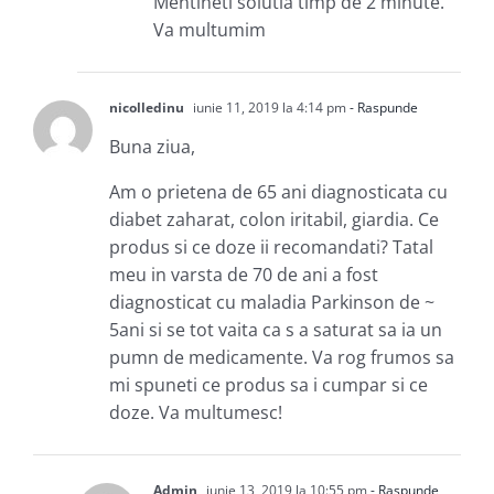
Mentineti solutia timp de 2 minute.
Va multumim
nicolledinu
iunie 11, 2019 la 4:14 pm
- Raspunde
Buna ziua,
Am o prietena de 65 ani diagnosticata cu
diabet zaharat, colon iritabil, giardia. Ce
produs si ce doze ii recomandati? Tatal
meu in varsta de 70 de ani a fost
diagnosticat cu maladia Parkinson de ~
5ani si se tot vaita ca s a saturat sa ia un
pumn de medicamente. Va rog frumos sa
mi spuneti ce produs sa i cumpar si ce
doze. Va multumesc!
Admin
iunie 13, 2019 la 10:55 pm
- Raspunde