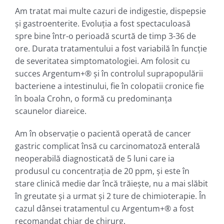
Am tratat mai multe cazuri de indigestie, dispepsie
şi gastroenterite. Evoluţia a fost spectaculoasă
spre bine într-o perioadă scurtă de timp 3-36 de
ore. Durata tratamentului a fost variabilă în funcţie
de severitatea simptomatologiei. Am folosit cu
succes Argentum+® şi în controlul suprapopulării
bacteriene a intestinului, fie în colopatii cronice fie
în boala Crohn, o formă cu predominanța
scaunelor diareice.
Am în observaţie o pacientă operată de cancer
gastric complicat însă cu carcinomatoză enterală
neoperabilă diagnosticată de 5 luni care ia
produsul cu concentraţia de 20 ppm, şi este în
stare clinică medie dar încă trăieşte, nu a mai slăbit
în greutate şi a urmat şi 2 ture de chimioterapie. În
cazul dânsei tratamentul cu Argentum+® a fost
recomandat chiar de chirurg.