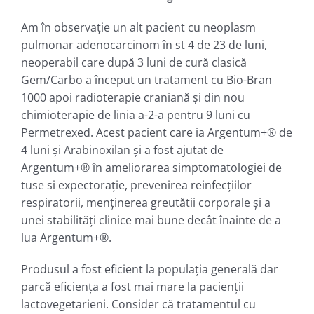
Am în observaţie un alt pacient cu neoplasm
pulmonar adenocarcinom în st 4 de 23 de luni,
neoperabil care după 3 luni de cură clasică
Gem/Carbo a început un tratament cu Bio-Bran
1000 apoi radioterapie craniană şi din nou
chimioterapie de linia a-2-a pentru 9 luni cu
Permetrexed. Acest pacient care ia Argentum+® de
4 luni şi Arabinoxilan şi a fost ajutat de
Argentum+® în ameliorarea simptomatologiei de
tuse si expectoraţie, prevenirea reinfecţiilor
respiratorii, menţinerea greutătii corporale şi a
unei stabilităţi clinice mai bune decât înainte de a
lua Argentum+®.
Produsul a fost eficient la populaţia generală dar
parcă eficienţa a fost mai mare la pacienţii
lactovegetarieni. Consider că tratamentul cu