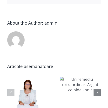
About the Author:
admin
Articole asemanatoare
Am rezolvat
ma
gripe și răceli
Un remediu
în 2- 3 zile,
extraordinar:
dischinezie
Argint
biliară în 3
coloidal-ionic
luni (după 6