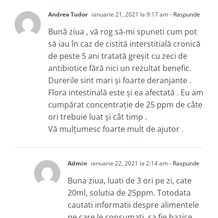
Andrea Tudor
ianuarie 21, 2021 la 9:17 am
- Raspunde
Bunã ziua , vă rog să-mi spuneti cum pot
să iau în caz de cistită interstitială cronică
de peste 5 ani tratată greșit cu zeci de
antibiotice fără nici un rezultat benefic.
Durerile sint mari și foarte deranjante .
Flora intestinală este și ea afectată . Eu am
cumpărat concentrație de 25 ppm de câte
ori trebuie luat și cât timp .
Vă mulțumesc foarte mult de ajutor .
Admin
ianuarie 22, 2021 la 2:14 am
- Raspunde
Buna ziua, luati de 3 ori pe zi, cate
20ml, solutia de 25ppm. Totodata
cautati informatii despre alimentele
pe care le consumati, sa fie bazice