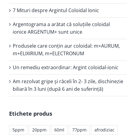
7 Mituri despre Argintul Coloidal Ionic
Argentograma a arătat că soluţiile coloidal
ionice ARGENTUM+ sunt unice
Produsele care conţin aur coloidal: m+AURUM,
m+ELIXIRIUM, m+ELECTRONUM
Un remediu extraordinar: Argint coloidal-ionic
Am rezolvat gripe și răceli în 2- 3 zile, dischinezie
biliară în 3 luni (după 6 ani de suferință)
Etichete produs
5ppm
20ppm
60ml
77ppm
afrodiziac