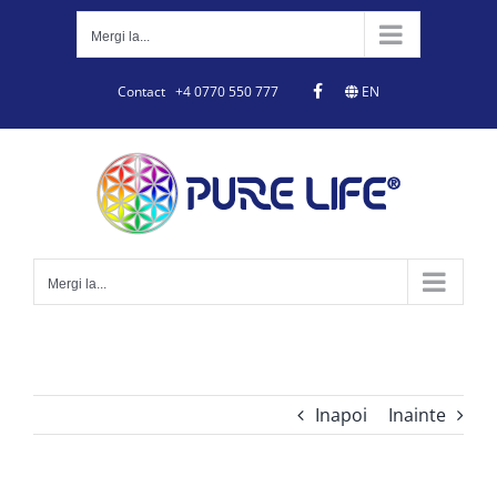
Skip
to
Mergi la...
content
Contact
+4 0770 550 777
EN
Mergi la...
Inapoi
Inainte