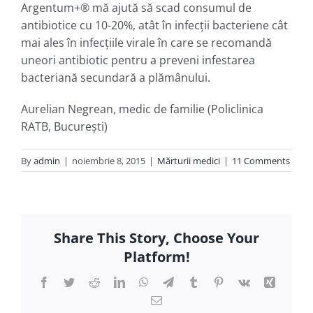
Argentum+® mă ajută să scad consumul de
antibiotice cu 10-20%, atât în infecţii bacteriene cât
mai ales în infecţiile virale în care se recomandă
uneori antibiotic pentru a preveni infestarea
bacteriană secundară a plămânului.
Aurelian Negrean, medic de familie (Policlinica
RATB, Bucureşti)
By
admin
|
noiembrie 8, 2015
|
Mărturii medici
|
11 Comments
Share This Story, Choose Your
Platform!
Facebook
Twitter
Reddit
LinkedIn
WhatsApp
Telegram
Tumblr
Pinterest
Vk
Xing
E-
mail: